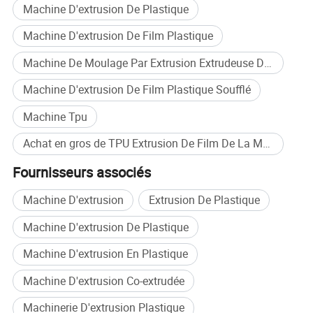
Machine D'extrusion De Plastique
Machine D'extrusion De Film Plastique
Machine De Moulage Par Extrusion Extrudeuse De Plastique
Machine D'extrusion De Film Plastique Soufflé
Machine Tpu
Achat en gros de TPU Extrusion De Film De La Machine
Paramètres de la machine
Fournisseurs associés
Machine D'extrusion
Extrusion De Plastique
Modèle
Largeur de produits
L'épaisseur des produits
Sortie d'extrusion de conception
JWS65
400-700mm
0,3-1.0mm
30-50kg/h
Machine D'extrusion De Plastique
JWS55/JWS80
600-900mm
0,3-1.0mm
50-120Kg/h
JWS45/JWS80/ JWS45
600-900mm
0,3-1.0mm
80-150Kg/h
Machine D'extrusion En Plastique
Machine D'extrusion Co-extrudée
Des photos détaillées
Machinerie D'extrusion Plastique