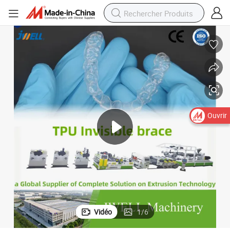
Ouvrir
Vidéo
1
/
6