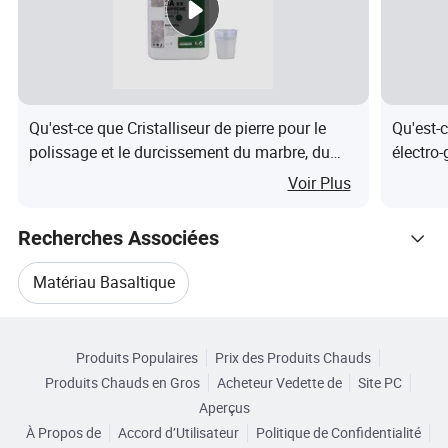
fibre de
basalte
FAQ
Q : 1. Puis-je avoir un échantillon de demande ?
Qu'est-ce que Cristalliseur de pierre pour le
Qu'est-
polissage et le durcissement du marbre, du
électro-
R: Oui, nous nous félicitons de la commande
granit et de la pierre artificielle
constru
Voir Plus
d'échantillon pour tester et vérifier la qualité. Les
échantillons mélangés sont acceptables.
Recherches Associées
Q : 2. Quel est le délai d'exécution ?
Matériau Basaltique
A:l'échantillon a besoin de 1-3 jours, la production de
Catégories Connexes
Matériau Thermique En Basalte
masse a besoin de 10-15 jours, également selon le
Produits Populaires
Prix des Produits Chauds
Parcourir par Catégories
volume de commande.
Produits Chauds en Gros
Acheteur Vedette de
Site PC
Matériau En Laine De Basalte
Aperçus
À Propos de
Accord d’Utilisateur
Politique de Confidentialité
Q : 3. Avez -vous une limite de quantité d'attente ?
Maille En Fibre De Basalte