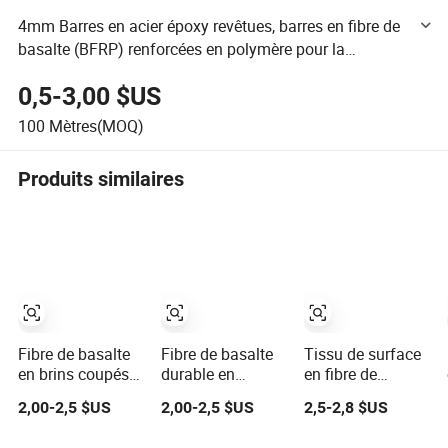
4mm Barres en acier époxy revêtues, barres en fibre de
basalte (BFRP) renforcées en polymère pour la
construction et le renforcement des ponts
0,5-3,00 $US
100
Mètres(MOQ)
Produits similaires
Fibre de basalte
Fibre de basalte
Tissu de surface
en brins coupés
durable en
en fibre de
pour le
morceaux pour
basalte résistant
2,00-2,5 $US
2,00-2,5 $US
2,5-2,8 $US
renforcement des
des structures en
aux flammes
structures en
ciment
pour usage