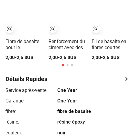
ciment
améliorées
industriel
Fibre de basalte
Renforcement du
Fil de basalte en
pour le
ciment avec des
fibres courtes
renforcement du
fibres de basalte
pour
2,00-2,5 $US
2,00-2,5 $US
2,00-2,5 $US
béton en gros, fils
en morceaux
l'électronique
de basalte, haute
résistance, fibres
de basalte
Détails Rapides
coupées courtes
Service après-vente:
One Year
Garantie:
One Year
fibre:
fibre de basalte
résine:
résine époxy
couleur:
noir