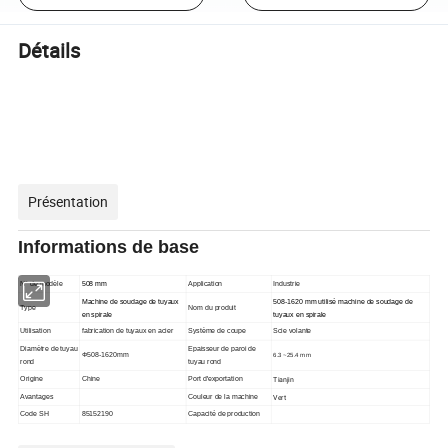
Détails
Présentation
Informations de base
N° de modèle
Application
Industrie
508 mm
Machine de soudage de tuyaux
508-1620 mm utilisé machine de soudage de
Type
Nom du produit
en spirale
tuyaux en spirale
Utilisation
fabrication de tuyaux en acier
Système de coupe
Scie volante
Diamètre de tuyau
Epaisseur de paroi de
Φ508-1620mm
6.3 ~25.4 mm
rond
tuyau rond
Tianjin
Origine
Chine
Port d'exportation
Vert
Avantages
Couleur de la machine
Code SH
85152190
Capacité de production