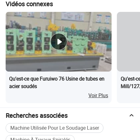
Vidéos connexes
Photos détaillées
Qu'est-ce que Furuiwo 76 Usine de tubes en
Qu'est-c
acier soudés
Mill/127
Voir Plus
Recherches associées
Machine Utilisée Pour Le Soudage Laser
Machine À Tuyaux Spiralés