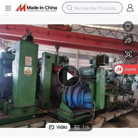
Ouvrir
Vidéo
1
/
6