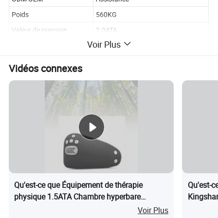
Poids
560KG
Valeur de pression
2.0ATA
Voir Plus
Certification de qualité
CE
Pureté de l'oxygène
93 %
Vidéos connexes
Tension
110 v/220 v.
Débit d'oxygène
10 L.
MA
1 jeu
Garantie
1 an
Accueil, salon de Spa, Centre sportif,
Application
gymnase, extérieur, Clinique, Hôpital,
récupération
Qu'est-ce que Équipement de thérapie
Qu'est-c
Description du produit
physique 1.5ATA Chambre hyperbare
Kingshar
d'oxygène douce Hbot thérapie utilisation à
Voir Plus