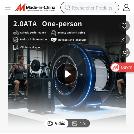
Ouvrir
Vidéo
1
/
6