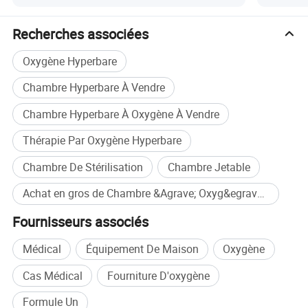
domicile clinique SPA
Système vocal intelligent ai.
2. Fonction multiple : soutient la relaxation, la récupération
Recherches associées
musculaire et le soulagement de stress.
3.équipement de production d'oxygène dans une seule unité
Oxygène Hyperbare
intégrée, nécessitant un espace minimal.
Chambre Hyperbare À Vendre
4.conceptions personnalisables : sur mesure pour le confort et le
style.
Chambre Hyperbare À Oxygène À Vendre
5.Construction de haute qualité : durable et facile à nettoyer.
Thérapie Par Oxygène Hyperbare
6.utilisation facile : convient à une utilisation domestique et
professionnelle.
Chambre De Stérilisation
Chambre Jetable
7.sièges électriques en cuir zéro gravité, pour un confort et un luxe
Achat en gros de Chambre &Agrave; Oxyg&egrave;ne Hyperbare
ultimes.
Fournisseurs associés
Médical
Équipement De Maison
Oxygène
Cas Médical
Fourniture D'oxygène
Formule Un