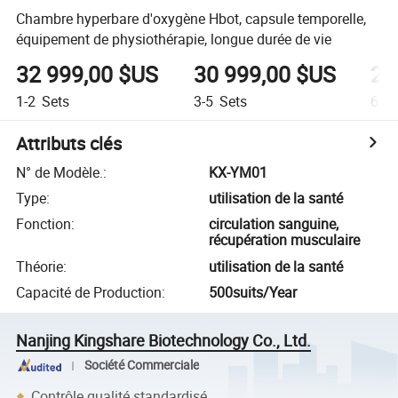
Chambre hyperbare d'oxygène Hbot, capsule temporelle,
équipement de physiothérapie, longue durée de vie
32 999,00 $US
30 999,00 $US
28
1-2
Sets
3-5
Sets
6-1
Attributs clés
N° de Modèle.
:
KX-YM01
Type
:
utilisation de la santé
Fonction
:
circulation sanguine,
récupération musculaire
Théorie
:
utilisation de la santé
Capacité de Production
:
500suits/Year
Nanjing Kingshare Biotechnology Co., Ltd.
Société Commerciale
Contrôle qualité standardisé