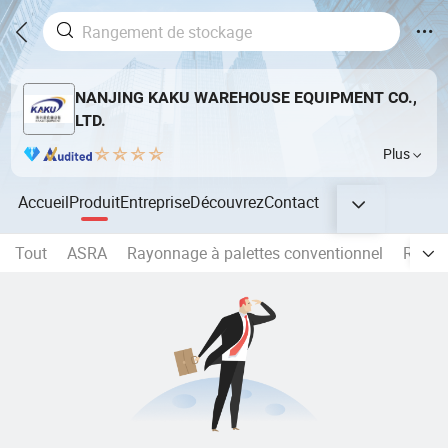
NANJING KAKU WAREHOUSE EQUIPMENT CO.,
LTD.
Plus
Accueil
Produit
Entreprise
Découvrez
Contact
Tout
ASRA
Rayonnage à palettes conventionnel
Rack 