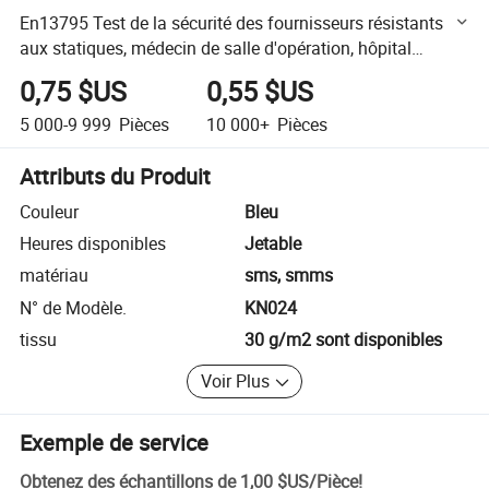
En13795 Test de la sécurité des fournisseurs résistants
aux statiques, médecin de salle d'opération, hôpital
chirurgical, blouses d'isolement jetables
0,75 $US
0,55 $US
5 000-9 999
Pièces
10 000+
Pièces
Attributs du Produit
Couleur
Bleu
Heures disponibles
Jetable
matériau
sms, smms
N° de Modèle.
KN024
tissu
30 g/m2 sont disponibles
Voir Plus
Exemple de service
Obtenez des échantillons de
1,00 $US
/
Pièce
!