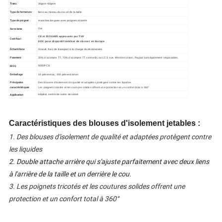
Tissu :
30gsm-60gsm
Type de fermeture :
liens au niveau du cou et de la taille
Type de poignet :
manches longues avec poignets tricotés
Sans latex
Oui
CE et ISO13485 approuvés par TUV
Certificat
DOC pour dispositif médical de classe I en Europe
Échantillons
Gratuit, frais de transport à la charge du destinataire
Paiement
30% d'acompte TT, 70% d'acompte TT contre BL ou LC à vue, Western Union, Paypal sont également négociables.
MOQ
5000PCS
Emballage
10 pièces/sac, 100 pièces/carton
Principales
Des blouses d'isolement de qualité et adaptées protègent contre les liquides
caractéristiques
Les poignets tricotés et les coutures solides offrent une protection et un confort total à 360°
Application
Hôpital, centre de soins de santé
Caractéristiques des blouses d'isolement jetables :
1. Des blouses d'isolement de qualité et adaptées protègent contre
les liquides
2. Double attache arrière qui s'ajuste parfaitement avec deux liens
à l'arrière de la taille et un derrière le cou.
3. Les poignets tricotés et les coutures solides offrent une
protection et un confort total à 360°