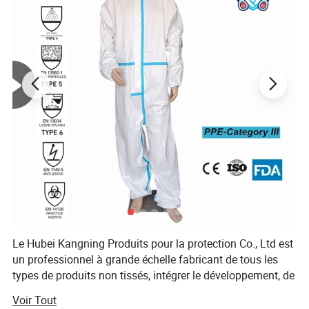
Le Hubei Kangning Produits pour la protection Co., Ltd est
un professionnel à grande échelle fabricant de tous les
Avantage pour
blouses d'isolement jetables
:
types de produits non tissés, intégrer le développement, de
Construction tri-couche en SMS avec une ceinture à la taille, une
la production et le commerce ensemble. L'usine a été créé
Voir Tout
fermeture à nouer au cou et des poignets tricotés. Résistant aux
en 1998, situé dans le centre d'Xiantao, la province de