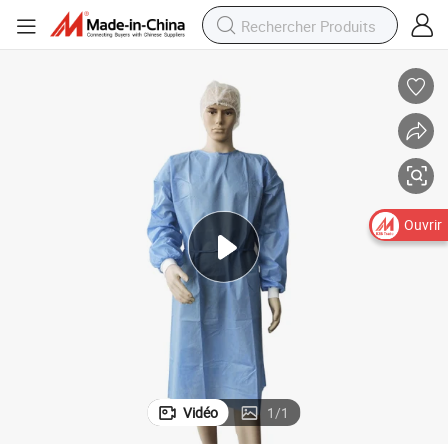
édecin de salle d&#039;opération, hôpital chirurgical, blouses d&#039;iso
En13795 Test de la sécurité des fournisseurs résistants aux statiques, m
Ouvrir
Vidéo
1
/
1