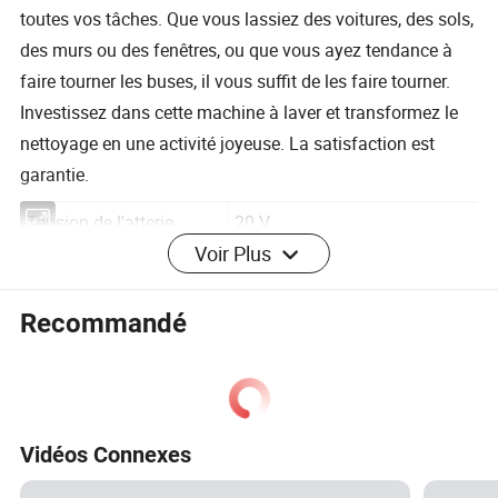
toutes vos tâches. Que vous lassiez des voitures, des sols,
des murs ou des fenêtres, ou que vous ayez tendance à
faire tourner les buses, il vous suffit de les faire tourner.
Investissez dans cette machine à laver et transformez le
nettoyage en une activité joyeuse. La satisfaction est
garantie.
Voir Plus
Tension de l'atterie
20 V.
Capacité de la batterie
2,0 Ah/3,0 Ah/4,0 Ah
Recommandé
Débit nominal
180 l/h
Hauteur d'aspiration
> 3.5m. (MAX : 4,0 m)
d'eau
Vitesse de réponse de
Vidéos Connexes
< 15 s
pulvérisation