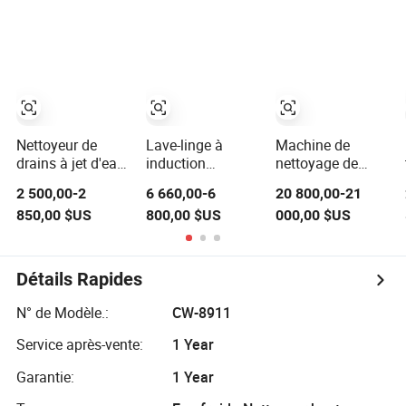
Haute Pression
autonome pour
surfaces
extérieures
Nettoyeur de
Lave-linge à
Machine de
drains à jet d'eau
induction
nettoyage de
chaude à essence
automatique
tuyaux à grande
2 500,00-2
6 660,00-6
20 800,00-21
pour phares
avec lavage à la
échelle Amjet
850,00 $US
800,00 $US
000,00 $US
commerciaux
main et
200bar95lpm
13.5HP/300bar/4000psi
désinfection
Nettoyage de
canalisations
municipales par
Détails Rapides
jet d'eau
N° de Modèle.:
CW-8911
Service après-vente:
1 Year
Garantie:
1 Year