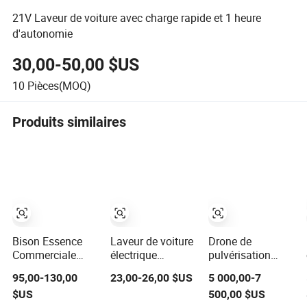
21V Laveur de voiture avec charge rapide et 1 heure
d'autonomie
30,00-50,00 $US
10
Pièces(MOQ)
Produits similaires
Bison Essence
Laveur de voiture
Drone de
Commerciale
électrique
pulvérisation
2600psi Lavage
portable haute
d'eau
95,00-130,00
23,00-26,00 $US
5 000,00-7
de Voiture 9L Min
pression - Sml
professionnel
$US
500,00 $US
180bar Nettoyeur
1000g-S7-L1
avec vol