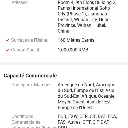
Adresse:
Room 4, 9th Floor, Buliding 2,
Fanhai International Soho
Notre engagement de service : tous les produits produits.
City (Phase 1), Jianghan
District, Wuhan City, Hubei
Province, Wuhan, Hubei,
China
Surface de l'Usine:
160 Mètres Carrés
Capital Social:
1,000,000 RMB
Capacité Commerciale
Principaux Marchés:
Amérique du Nord, Amérique
du Sud, Europe de l'Est, Asie
du Sud-Est, Afrique, Océanie,
Moyen Orient, Asie de l'Est,
Europe de l'Ouest
Conditions
FOB, EXW, CFR, CIF, DAT, FCA,
Commerciales
FAS, Autres, CPT, CIP, DAP,
Internationales(Incoterms):
DDP