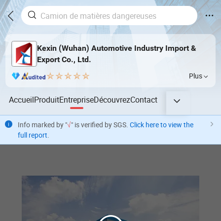
Kexin (Wuhan) Automotive Industry Import &
Export Co., Ltd.
Plus
Accueil
Produit
Entreprise
Découvrez
Contact
Info marked by "
√
" is verified by SGS.
Click here to view the
full report
.