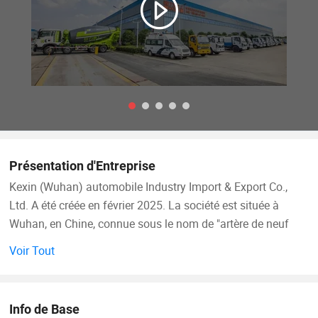
Présentation d'Entreprise
Kexin (Wuhan) automobile Industry Import & Export Co.,
Ltd. A été créée en février 2025. La société est située à
Wuhan, en Chine, connue sous le nom de "artère de neuf
provinces". Il s'agit d'une filiale à 100 % de Hubei Ocean
Voir Tout
automobile Industry Co., Ltd. La société se concentre sur le
commerce international de divers véhicules commerciaux,
véhicules spéciaux et véhicules spéciaux, Et est
Info de Base
l'exportation exclusive - entreprise autorisée pour la marque