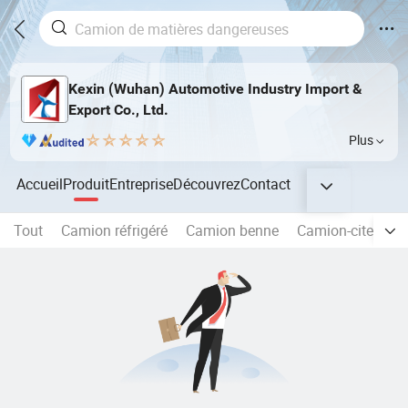
Kexin (Wuhan) Automotive Industry Import &
Export Co., Ltd.
Plus
Accueil
Produit
Entreprise
Découvrez
Contact
Tout
Camion réfrigéré
Camion benne
Camion-citerne d