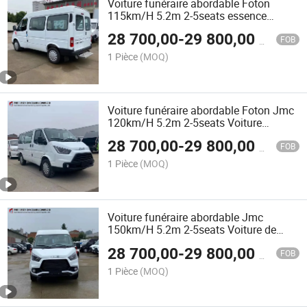
Voiture funéraire abordable Foton
115km/H 5.2m 2-5seats essence
voiture corbillard professionnelle avec
28 700,00
-
29 800,00
$US
compartiment pour cercueil pour
FOB
service funéraire
1 Pièce
(MOQ)
Voiture funéraire abordable Foton Jmc
120km/H 5.2m 2-5seats Voiture
funéraire professionnelle à essence
28 700,00
-
29 800,00
$US
avec compartiment pour cercueil pour
FOB
service funéraire
1 Pièce
(MOQ)
Voiture funéraire abordable Jmc
150km/H 5.2m 2-5seats Voiture de
corbillard à essence professionnelle
28 700,00
-
29 800,00
$US
avec compartiment pour cercueil pour
FOB
service funéraire
1 Pièce
(MOQ)