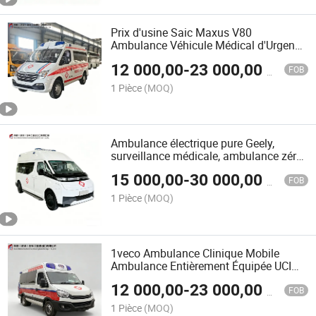
Prix d'usine Saic Maxus V80
Ambulance Véhicule Médical d'Urgence
Fully Equipped Transport Médical
12 000,00
-
23 000,00
$US
Personnalisation pour Hôpital Clinique
FOB
Aéroport Santé Publique
1 Pièce
(MOQ)
Ambulance électrique pure Geely,
surveillance médicale, ambulance zéro
émission, véhicule médical d'urgence,
15 000,00
-
30 000,00
$US
ambulance de soutien vital de base
FOB
pour le transport des patients
1 Pièce
(MOQ)
1veco Ambulance Clinique Mobile
Ambulance Entièrement Équipée UCI
Moniteur Médical Véhicule de Secours
12 000,00
-
23 000,00
$US
d'Urgence Support Vital Soins Critiques
FOB
avec Dispositif de Pression Négative
1 Pièce
(MOQ)