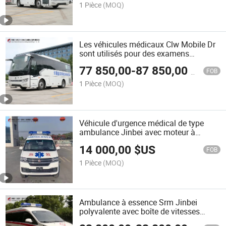
1 Pièce
(MOQ)
Les véhicules médicaux Clw Mobile Dr
sont utilisés pour des examens
médicaux
77 850,00
-
87 850,00
$US
FOB
1 Pièce
(MOQ)
Véhicule d'urgence médical de type
ambulance Jinbei avec moteur à
essence et équipement médical
14 000,00
$US
complet dans la cabine
FOB
1 Pièce
(MOQ)
Ambulance à essence Srm Jinbei
polyvalente avec boîte de vitesses
manuelle