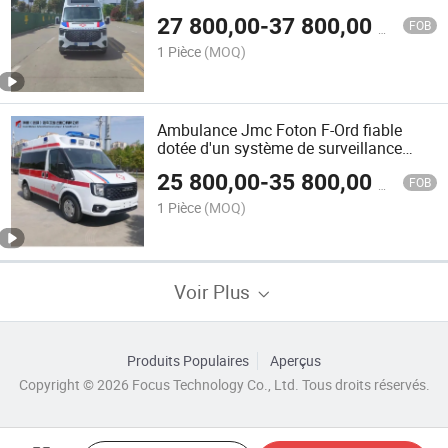
transmission automatique et manuelle)
27 800,00
-
37 800,00
$US
FOB
1 Pièce
(MOQ)
Ambulance Jmc Foton F-Ord fiable
dotée d'un système de surveillance
innovant
25 800,00
-
35 800,00
$US
FOB
1 Pièce
(MOQ)
Voir Plus
Produits Populaires
Aperçus
Copyright © 2026 Focus Technology Co., Ltd. Tous droits réservés.