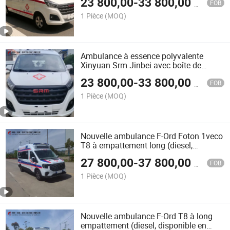
23 800,00
-
33 800,00
$US
FOB
1 Pièce
(MOQ)
Ambulance à essence polyvalente
Xinyuan Srm Jinbei avec boîte de
vitesses manuelle
23 800,00
-
33 800,00
$US
FOB
1 Pièce
(MOQ)
Nouvelle ambulance F-Ord Foton 1veco
T8 à empattement long (diesel,
disponible en transmission
27 800,00
-
37 800,00
$US
automatique et manuelle)
FOB
1 Pièce
(MOQ)
Nouvelle ambulance F-Ord T8 à long
empattement (diesel, disponible en