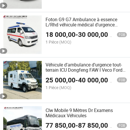
Foton G9 G7 Ambulance à essence
L/Rhd véhicule médical d'urgence
véhicule de transport de patient
18 000,00
-
30 000,00
$US
véhicule de secours d'urgence avec
FOB
équipement médical van de transfert de
1 Pièce
(MOQ)
secours à vendre
Véhicule d'ambulance d'urgence tout-
terrain ICU Dongfeng FAW I Veco Ford
Foton 4X4 Diesel 3.0L Sièges pour
25 000,00
-
40 000,00
$US
service médical à distance 7-9
FOB
1 Pièce
(MOQ)
Clw Mobile 9 Mètres Dr Examens
Médicaux Véhicules
77 850,00
-
87 850,00
$US
FOB