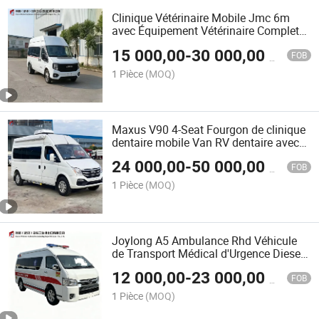
Clinique Vétérinaire Mobile Jmc 6m
avec Équipement Vétérinaire Complet
pour l'Examen des Animaux de
15 000,00
-
30 000,00
$US
Compagnie
FOB
1 Pièce
(MOQ)
Maxus V90 4-Seat Fourgon de clinique
dentaire mobile Van RV dentaire avec
équipement dentaire complet, 2000W
24 000,00
-
50 000,00
$US
Inverseur, intérieur personnalisable pour
FOB
soins dentaires itinérants à la
1 Pièce
(MOQ)
communauté
Joylong A5 Ambulance Rhd Véhicule
de Transport Médical d'Urgence Diesel
Ambulance de Transport de Patient
12 000,00
-
23 000,00
$US
Ambulance de Transport de Patient
FOB
Véhicule de Transit pour Traitement
1 Pièce
(MOQ)
d'Urgence