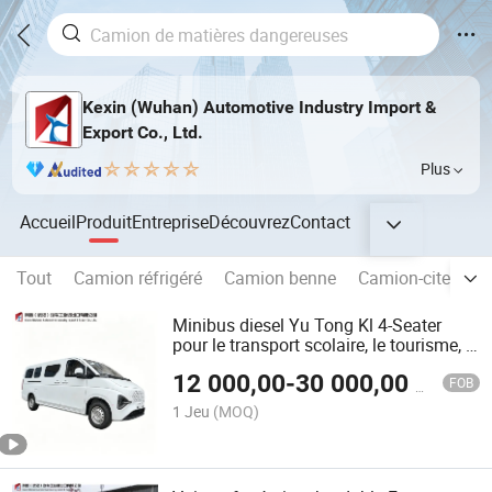
Kexin (Wuhan) Automotive Industry Import &
Export Co., Ltd.
Plus
Accueil
Produit
Entreprise
Découvrez
Contact
Tout
Camion réfrigéré
Camion benne
Camion-citerne d
Minibus diesel Yu Tong Kl 4-Seater
pour le transport scolaire, le tourisme, le
transport du personnel, véhicule de
12 000,00
-
30 000,00
$US
transport public modifiable en
FOB
camping-car ou ambulance
1 Jeu
(MOQ)