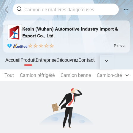
Kexin (Wuhan) Automotive Industry Import &
Export Co., Ltd.
Plus
Accueil
Produit
Entreprise
Découvrez
Contact
Tout
Camion réfrigéré
Camion benne
Camion-citerne d