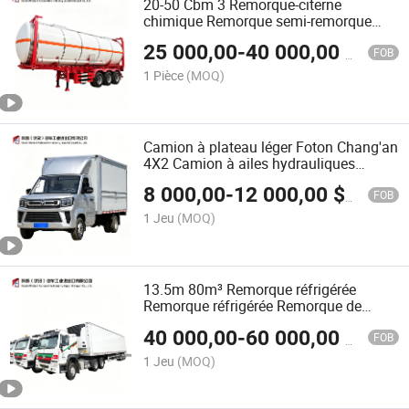
20-50 Cbm 3 Remorque-citerne
chimique Remorque semi-remorque
citerne en acier inoxydable robuste
25 000,00
-
40 000,00
$US
avec certifications pour carburant,
FOB
produits chimiques et liquides
1 Pièce
(MOQ)
Camion à plateau léger Foton Chang'an
4X2 Camion à ailes hydrauliques
Camion à panneaux en aluminium
8 000,00
-
12 000,00
$US
Camion à ouverture double latérale
FOB
Camion de cargaison à accès complet
1 Jeu
(MOQ)
pour la distribution au détail
13.5m 80m³ Remorque réfrigérée
Remorque réfrigérée Remorque de
nourriture congelée Remorque de cargo
40 000,00
-
60 000,00
$US
de congélation Remorque réfrigérée
FOB
lourde Remorque de transport de
1 Jeu
(MOQ)
chaîne du froid