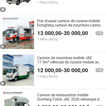
d'Entrepôt
1 Pièce
(MOQ)
Prix d'usine camion de cuisine mobile
Dongfeng camion de nourriture camion
de restauration avec équipement de
13 000,00
-
30 000,00
$US
cuisine 300 capacité personnalisable
FOB
pour le mariage festival restauration
1 Pièce
(MOQ)
Camion de nourriture mobile JAC
17.3m³ véhicule de cuisine mobile avec
boîte de chargement chariot BBQ avec
12 000,00
-
30 000,00
$US
équipement de cuisine complet, idéal
FOB
pour les collations, la glace et le service
1 Pièce
(MOQ)
de restauration mobile de nourriture de
plage
Camion de restauration mobile
Donfeng Foton JAC 2026 remorque de
restauration isolée véhicule de cuisine