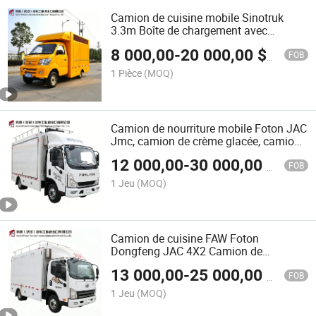
Camion de cuisine mobile Sinotruk
3.3m Boîte de chargement avec
équipement complet pour la vente de
8 000,00
-
20 000,00
$US
café, poulet frit, glace, jus, sandwich
FOB
1 Pièce
(MOQ)
Camion de nourriture mobile Foton JAC
Jmc, camion de crème glacée, camion
de cuisine sur roues, camion de
12 000,00
-
30 000,00
$US
restauration mobile, camion de
FOB
boulangerie, camion de nourriture
1 Jeu
(MOQ)
rapide, remorque de nourriture mobile,
van de café à vendre
Camion de cuisine FAW Foton
Dongfeng JAC 4X2 Camion de
nourriture Camion de bar à café
13 000,00
-
25 000,00
$US
Camion de snacks Camion de
FOB
restauration mobile Chariot de
1 Jeu
(MOQ)
nourriture Chariot de vente Camion de
crème glacée pour le tourisme