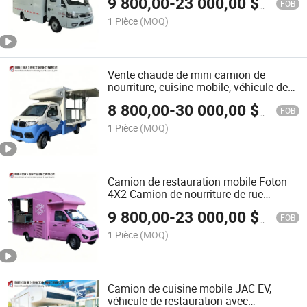
9 800,00
-
23 000,00
$US
personnalisé avec auvents rabattables
FOB
cuisine complète pour restauration
1 Pièce
(MOQ)
rapide, glace, collation
Vente chaude de mini camion de
nourriture, cuisine mobile, véhicule de
restauration pour crème glacée,
8 800,00
-
30 000,00
$US
hamburgers, tacos, en-cas en plein air,
FOB
ventes de poulet frit, équipement
1 Pièce
(MOQ)
personnalisable
Camion de restauration mobile Foton
4X2 Camion de nourriture de rue
Camion de restauration rapide Fourgon
9 800,00
-
23 000,00
$US
de traiteur Personnalisable Camion de
FOB
snacks Café Camion de crème glacée
1 Pièce
(MOQ)
avec équipement de cuisine Restaurant
mobile
Camion de cuisine mobile JAC EV,
véhicule de restauration avec