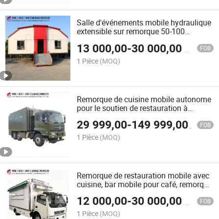
Salle d'événements mobile hydraulique
extensible sur remorque 50-100
personnes pour mariages en plein air,
13 000,00
-
30 000,00
$US
banquets, conférences, lieux pour
FOB
événements gouvernementaux,
1 Pièce
(MOQ)
festivals, foires commerciales
Remorque de cuisine mobile autonome
pour le soutien de restauration à
distance
29 999,00
-
149 999,00
$US
FOB
1 Pièce
(MOQ)
Remorque de restauration mobile avec
cuisine, bar mobile pour café, remorque
de traiteur pour mariage, camion de
12 000,00
-
30 000,00
$US
nourriture multifonction pour
FOB
événements de restauration en
1 Pièce
(MOQ)