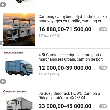
extérieur dans des plages et centres
commerciaux
Camping-car hybride Byd T5dm de luxe
pour voyages en famille, camping et
longs trajets, maison mobile à vendre
16 888,00
-
71 500,00
$US
FOB
1 Pièce
(MOQ)
4.5t Camion électrique de transport de
marchandises urbain, camion de boîte,
camion de nourriture, véhicule réfrigéré,
12 000,00
-
39 000,00
$US
camion léger électrique à vendre,
FOB
camion EV pour le transport
1 Pièce
(MOQ)
commercial de fret
Je Suzu Sinotruck HOWO Camion à
Rideaux Latéraux 4X2/8X4
4.4/6.4/8.6m Camion de Fret à
23 000,00
-
45 000,00
$US
Tarpaulin pour Livraison Urbaine
FOB