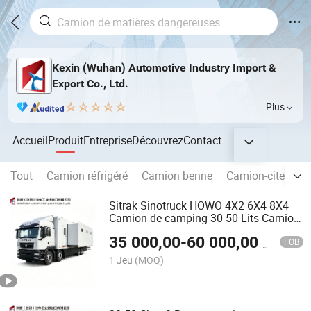
Kexin (Wuhan) Automotive Industry Import &
Export Co., Ltd.
Plus
Accueil
Produit
Entreprise
Découvrez
Contact
Tout
Camion réfrigéré
Camion benne
Camion-citerne d
Sitrak Sinotruck HOWO 4X2 6X4 8X4
Camion de camping 30-50 Lits Camion
de camp mobile robuste avec cabine de
35 000,00
-
60 000,00
$US
vie Camion de camping d'expédition
FOB
avec système de vie hors réseau
1 Jeu
(MOQ)