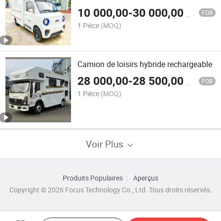
réfrigérateur et équipement de cuisson,
10 000,00
-
30 000,00
$US
vente de café, poulet frit, crème glacée,
FOB
jus, sandwich
1 Pièce
(MOQ)
Camion de loisirs hybride rechargeable
28 000,00
-
28 500,00
$US
FOB
1 Pièce
(MOQ)
Voir Plus
Produits Populaires
Aperçus
Copyright © 2026 Focus Technology Co., Ltd. Tous droits réservés.