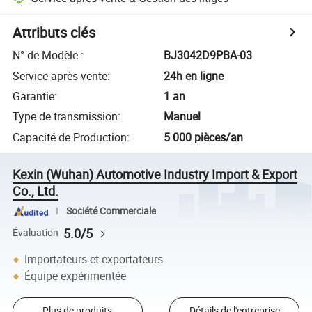
Attributs clés
N° de Modèle.
:
BJ3042D9PBA-03
Service après-vente
:
24h en ligne
Garantie
:
1 an
Type de transmission
:
Manuel
Capacité de Production
:
5 000 pièces/an
Kexin (Wuhan) Automotive Industry Import & Export
Co., Ltd.
Société Commerciale
5.0/5
Évaluation
Importateurs et exportateurs
Équipe expérimentée
Plus de produits
Détails de l'entreprise