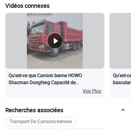
Vidéos connexes
Qu'est-ce que Camion benne HOWO
Qu'est-c
Shacman Dongfeng Capacité de
basculan
chargement 375HP Euro2 Prix à vendre
de pierre
Voir Plus
chantiers
matériau
Recherches associées
vendre
Transport De Camions-bennes