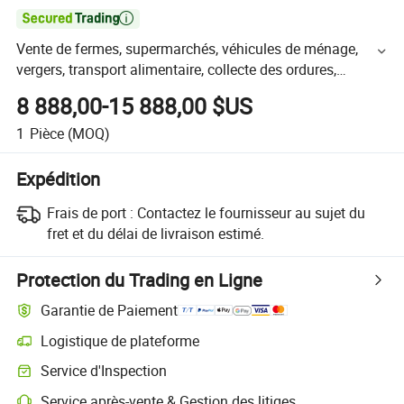

Vente de fermes, supermarchés, véhicules de ménage,
vergers, transport alimentaire, collecte des ordures,
déménagement, camions légers de 1, 2, et 3 tonnes,
8 888,00-15 888,00 $US
camions-bennes
1
Pièce
(MOQ)
Expédition
Frais de port :
Contactez le fournisseur au sujet du
fret et du délai de livraison estimé.
Protection du Trading en Ligne
Garantie de Paiement
Logistique de plateforme
Service d'Inspection
Service après-vente & Gestion des litiges