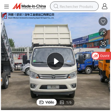
Ouvrir
Vidéo
1
/
6