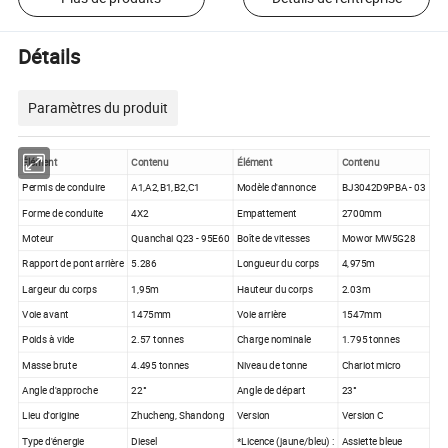
Détails
Paramètres du produit
Élément
Contenu
Élément
Contenu
Permis de conduire
A1,A2,B1,B2,C1
Modèle d'annonce
BJ3042D9PBA - 03
Forme de conduite
4X2
Empattement
2700mm
Moteur
Quanchai Q23 - 95E60
Boîte de vitesses
Mowor MW5G28
Rapport de pont arrière
5.286
Longueur du corps
4,975m
Largeur du corps
1,95m
Hauteur du corps
2.03m
Voie avant
1475mm
Voie arrière
1547mm
Poids à vide
2.57 tonnes
Charge nominale
1.795 tonnes
Masse brute
4.495 tonnes
Niveau de tonne
Chariot micro
Angle d'approche
22°
Angle de départ
23°
Lieu d'origine
Zhucheng, Shandong
Version
Version C
Type d'énergie
Diesel
*Licence (jaune/bleu) :
Assiette bleue