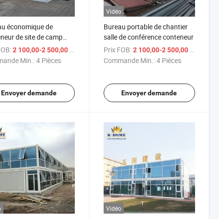
Vidéo
au économique de
Bureau portable de chantier
neur de site de camp
salle de conférence conteneur
lier à vendre
FOB:
/ Pièce
Prix FOB:
/ Piè
2 100,00-2 500,00 $US
2 100,00-2 500,00 $US
ande Min.:
4 Pièces
Commande Min.:
4 Pièces
Envoyer demande
Envoyer demande
o
Vidéo