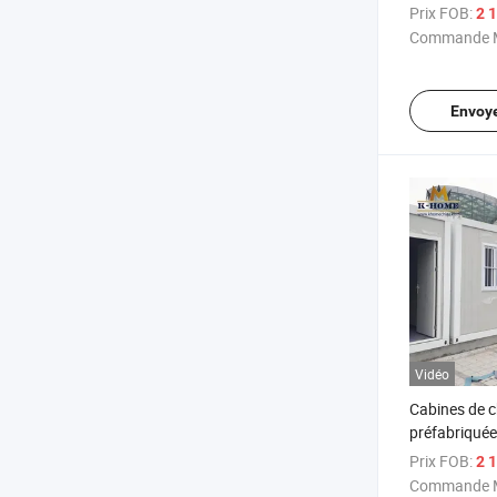
Prix FOB:
2 1
Commande M
Envoy
Vidéo
Cabines de c
préfabriquée
logements
Prix FOB:
2 1
Commande M