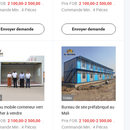
FOB:
/ Pièce
Prix FOB:
/ Piè
2 100,00-2 500,00 $US
2 100,00-2 500,00 $US
ande Min.:
4 Pièces
Commande Min.:
4 Pièces
Envoyer demande
Envoyer demande
o
Vidéo
u mobile conteneur vert
Bureau de site préfabriqué au
her à vendre
Mali
FOB:
/ Pièce
Prix FOB:
/ Piè
2 100,00-2 500,00 $US
2 100,00-2 500,00 $US
ande Min.:
4 Pièces
Commande Min.:
4 Pièces