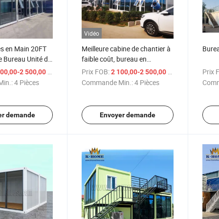
Vidéo
és en Main 20FT
Meilleure cabine de chantier à
Burea
 Bureau Unité de
faible coût, bureau en
rtable
conteneur maritime
/ Pièce
Prix FOB:
/ Pièce
Prix 
00,00-2 500,00 $US
2 100,00-2 500,00 $US
in.:
4 Pièces
Commande Min.:
4 Pièces
Comm
er demande
Envoyer demande