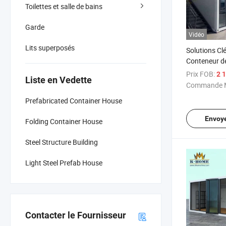
Toilettes et salle de bains
Garde
Vidéo
Lits superposés
Solutions Cl
Conteneur de
Bien-Être Po
Prix FOB:
2 1
Liste en Vedette
Commande M
Prefabricated Container House
Envoy
Folding Container House
Steel Structure Building
Light Steel Prefab House
Contacter le Fournisseur