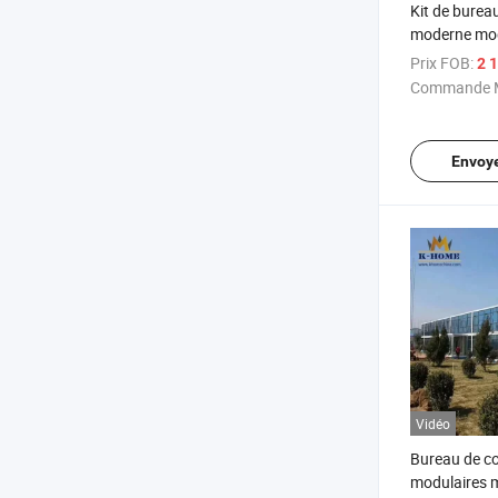
Kit de burea
moderne mod
bonne décor
Prix FOB:
2 1
Commande M
Envoy
Vidéo
Bureau de c
modulaires 