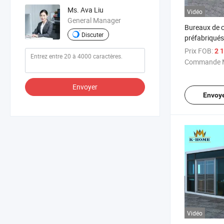
Ms. Ava Liu
Vidéo
General Manager
Bureaux de c
Discuter
préfabriqués
Prix FOB:
2 1
Commande M
Envoyer
Envoy
Vidéo