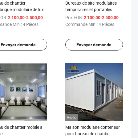
u de chantier
Bureaux de site modulaires
briqué modulaire de luxe
temporaires et portables
mur en verre
FOB:
/ Pièce
Prix FOB:
/ Piè
2 100,00-2 500,00 $US
2 100,00-2 500,00 $US
ande Min.:
4 Pièces
Commande Min.:
4 Pièces
Envoyer demande
Envoyer demande
Vidéo
u de chantier mobile à
Maison modulaire conteneur
re
pour bureau de chantier