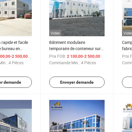
Vidéo
Vidé
rapide et facile
Bâtiment modulaire
Camp 
e bureau en
temporaire de conteneur sur
fabri
éfabriqué
site de construction
/ Pièce
Prix FOB:
/ Pièce
Prix 
00,00-2 500,00 $US
2 100,00-2 500,00 $US
in.:
4 Pièces
Commande Min.:
4 Pièces
Comm
er demande
Envoyer demande