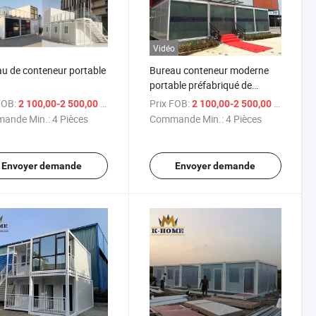
Vidéo
u de conteneur portable
Bureau conteneur moderne
portable préfabriqué de
niveau au sol sur site
FOB:
/ Pièce
Prix FOB:
/ Piè
2 100,00-2 500,00 $US
2 100,00-2 500,00 $US
ande Min.:
4 Pièces
Commande Min.:
4 Pièces
Envoyer demande
Envoyer demande