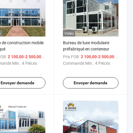
o
Vidéo
de construction mobile
Bureau de luxe modulaire
qué
préfabriqué en conteneur
FOB:
/ Pièce
Prix FOB:
/ Piè
2 100,00-2 500,00 $US
2 100,00-2 500,00 $US
ande Min.:
4 Pièces
Commande Min.:
4 Pièces
Envoyer demande
Envoyer demande