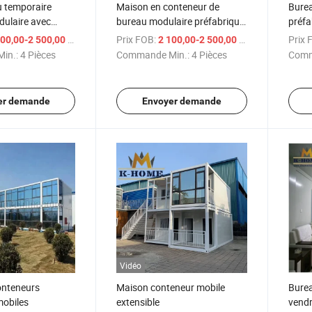
u temporaire
Maison en conteneur de
Burea
ulaire avec
bureau modulaire préfabriqué
préfa
ation
avec panneaux sandwich et
avec 
/ Pièce
Prix FOB:
/ Pièce
Prix 
00,00-2 500,00 $US
2 100,00-2 500,00 $US
mobilier complet
in.:
4 Pièces
Commande Min.:
4 Pièces
Comm
er demande
Envoyer demande
Vidéo
onteneurs
Maison conteneur mobile
Burea
mobiles
extensible
vend