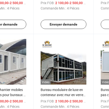
/ Pièce
Prix FOB:
/ Pièce
Prix 
00,00-2 500,00 $US
2 100,00-2 500,00 $US
in.:
4 Pièces
Commande Min.:
4 Pièces
Comm
er demande
Envoyer demande
Vidéo
Vidé
hantier mobiles
Bureau modulaire de luxe en
Burea
s pour bureaux et
conteneur avec mur en verre
pas c
préfabriqué et toilettes
/ Pièce
Prix FOB:
/ Pièce
Prix 
00,00-2 500,00 $US
2 100,00-2 500,00 $US
in.:
4 Pièces
Commande Min.:
4 Pièces
Comm