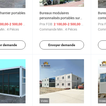
hantier portables
Bureaux modulaires
Bure
personnalisés portables sur
conte
site
pétro
/ Pièce
Prix FOB:
/ Pièce
Prix 
00,00-2 500,00 $US
2 100,00-2 500,00 $US
in.:
4 Pièces
Commande Min.:
4 Pièces
Comm
er demande
Envoyer demande
Vidéo
Vidé