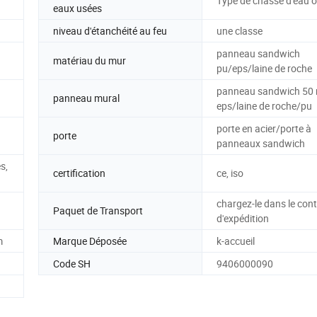
Type de chasse d'eau o
eaux usées
niveau d'étanchéité au feu
une classe
panneau sandwich
matériau du mur
pu/eps/laine de roche
panneau sandwich 50
panneau mural
eps/laine de roche/pu
porte en acier/porte à
porte
panneaux sandwich
s,
certification
ce, iso
chargez-le dans le con
Paquet de Transport
d'expédition
m
Marque Déposée
k-accueil
Code SH
9406000090