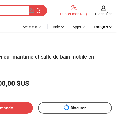
S'identifier
Publier mon RFQ
Acheteur
Aide
Apps
Français
eneur maritime et salle de bain mobile en
00,00 $US
emande
Discuter