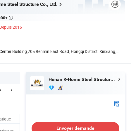
e Steel Structure Co., Ltd.
000+

Depuis 2015
é
nter Building,705 Renmin East Road, Hongqi District, Xinxiang,
Henan K-Home Steel Structure Co., Ltd.
vice après vente
FAQ
atique
Envoyer demande