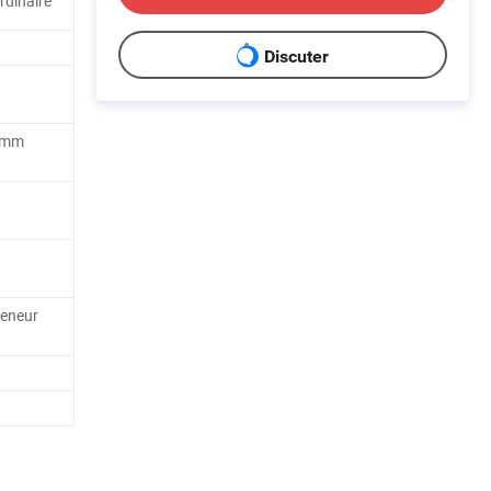
rdinaire
Discuter
 mm
teneur