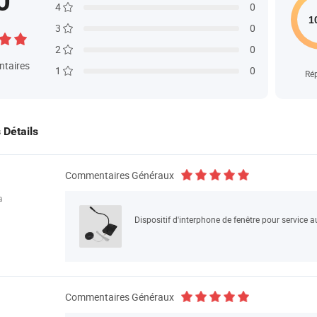
0
4
0
3
0
2
0
taires
1
0
Ré
s Détails
Commentaires Généraux
a
Dispositif d'interphone de fenêtre pour service 
Commentaires Généraux