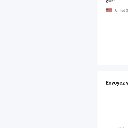
K***r
United S
Envoyez v