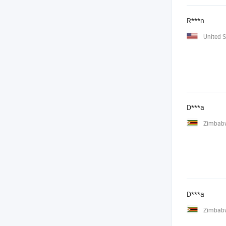
R***n
United S
D***a
Zimbab
D***a
Zimbab