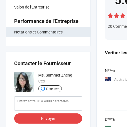
5.
Salon de l'Entreprise
Performance de l'Entreprise
20
Commen
Notations et Commentaires
Vérifier le
Contacter le Fournisseur
N***n
Ms. Summer Zheng
Australi
Ceo
Discuter
Envoyer
D***a