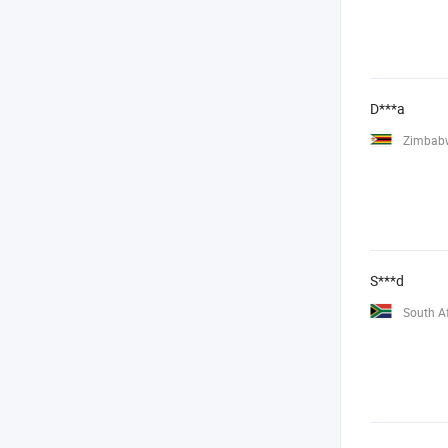
D***a
Zimbab
S***d
South Af