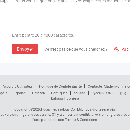
sage:
Entrez entre 20 à 4000 caractères.
Envoyer
Ce n'est pas ce que vous cherchez ?
Publ

Accord d’Utilisateur
Politique de Confidentialité
Contacter Made-in-China.
nçais
Español
Deutsch
Português
Italiano
Русский язык
한국어
Bahasa Indonesia
Copyright ©2026
Focus Technology Co., Ltd.
Tous droits réservés.
s versions linguistiques du site. S'il y a un certain conflit, la version anglaise prév
l'acceptation de nos Termes & Conditions.