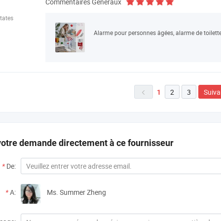
Commentaires Généraux
tates
2
3
Suiva
1

otre demande directement à ce fournisseur
*
De:
*
A:
Ms. Summer Zheng