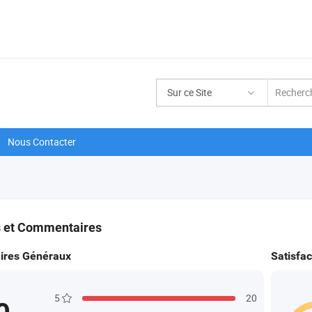
Sur ce Site
Nous Contacter
s et Commentaires
res Généraux
Satisfac
5
20