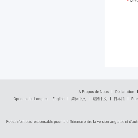
*
Mes
A Propos de Nous
Déclaration
Options des Langues:
English
简体中文
繁體中文
日本語
Fra
Focus n'est pas responsable pour la différence entre la version anglaise et d'autre