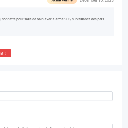
December 10, 2025
Achat vérifié
Alarme pour personnes âgées, alarme de toilette, sonnette pour salle de bain avec alarme SOS, surveillance des personnes âgées aux toilettes, bouton d'appel, cordon à tirer pour personnes âgées / patients / personnes handicapées
nt
