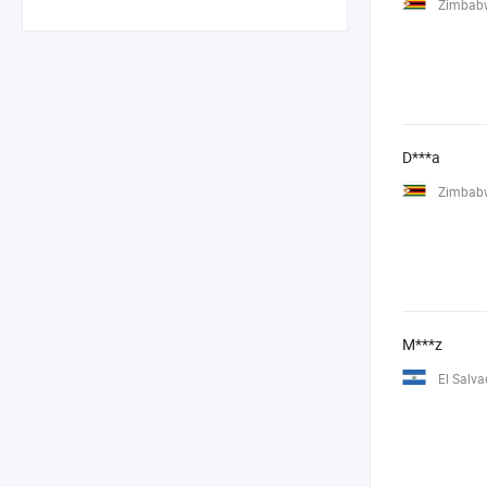
Zimbab
D***a
Zimbab
M***z
El Salva