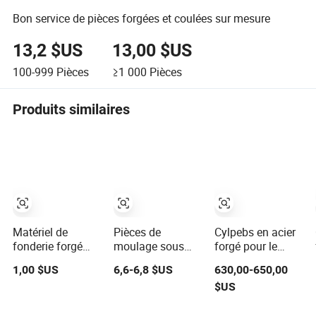
Bon service de pièces forgées et coulées sur mesure
13,2 $US
13,00 $US
100-999
Pièces
≥1 000
Pièces
Produits similaires
Matériel de
Pièces de
Cylpebs en acier
fonderie forgé
moulage sous
forgé pour le
durable
pression en acier
broyage des
1,00 $US
6,6-6,8 $US
630,00-650,00
spécifique à
allié forgé en
moulins, services
$US
l'application
acier aluminium
de fabrication de
automobile
moulé
tiges coulées