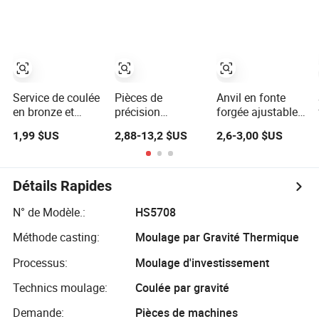
pièces auto
Service de coulée
Pièces de
Anvil en fonte
en bronze et
précision
forgée ajustable
laiton forgé à
moulées en gros
professionnelle
1,99 $US
2,88-13,2 $US
2,6-3,00 $US
chaud de
en acier allié
en acier noir pour
fonderie
forgé et en
outils de
aluminium avec
forgeron, anvil
un prix compétitif
dur
Détails Rapides
N° de Modèle.:
HS5708
Méthode casting:
Moulage par Gravité Thermique
Processus:
Moulage d'investissement
Technics moulage:
Coulée par gravité
Demande:
Pièces de machines