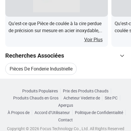
l'investissement net de pièces en fonte.
Qu'est-ce que Pièce de coulée à la cire perdue
Qu'est-
de précision sur mesure en acier inoxydable,
coulée s
bouchon de drainage d'eau en forme de carré
chaleur
Processus de production
Voir Plus
avec tête en diamant
La création de la "pattern"(c.-à-d'une réplique) de la partie
Recherches Associées
qui est d'être moulé par injection de cire dans une matrice.
Pièces De Fonderie Industrielle
Ce processus est également utilisé pour die casting.
Habituellement, le modèle est créé comme une seule
Catégories Connexes
Forgeage De Pièces Moulées
pièce.
Produits Populaires
Prix des Produits Chauds
Parcourir par Catégories
La compilation potentiellement plusieurs modèles de cire
Produits Chauds en Gros
Acheteur Vedette de
Site PC
Pièces De Machinerie Forgeage Fonderie
dans un ensemble complet connu comme un système de
Aperçus
gating ou " arbre ". Ce formulaire permet de métal fondu à
À Propos de
Accord d’Utilisateur
Politique de Confidentialité
Forge Et Fonderie De Pièces Automobiles
l'écoulement dans la cavité du moule à un stade ultérieur.
Contact
L'immergeant dans l'assemblée dans le lisier en céramique
Copyright © 2026 Focus Technology Co., Ltd. All Rights Reserved