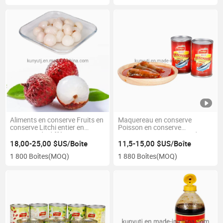
Aliments en conserve Fruits en
Maquereau en conserve
conserve Litchi entier en
Poisson en conserve
conserve de différents types
Maquereau en conserve dans
une sauce tomate 425g
18,00-25,00 $US/Boîte
11,5-15,00 $US/Boîte
1 800 Boîtes
(MOQ)
1 880 Boîtes
(MOQ)