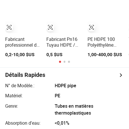
tuyaux HDPE
plastique,
pour
composite,
l'approvisionnement
chauffage par le
en eau et
sol, Pex, tuyau
l'irrigation
PPR pour eau,
gaz, irrigation
Fabricant
Fabricant Pn16
PE HDPE 100
professionnel de
Tuyau HDPE /
Polyéthylène
tuyaux en
Tuyau en
Haute Densité
0,2-10,00 $US
0,5 $US
1,00-400,00 $US
polyéthylène
plastique HDPE /
Flottant Eau Boue
haute densité
Tuyau d'irrigation
Slurry Sable Gaz
pour
goutte à goutte
Pétrole Dragage
l'approvisionnement
HDPE pour
Dredge Dredger
Détails Rapides
en eau, le
l'approvisionnement
Minage Tuyau
drainage, les
en eau
N° de Modèle.:
HDPE pipe
eaux usées,
Matériel:
PE
l'irrigation, le
transport de gaz
Genre:
Tubes en matières
et de pétrole
thermoplastiques
Absorption d'eau:
<0,01%