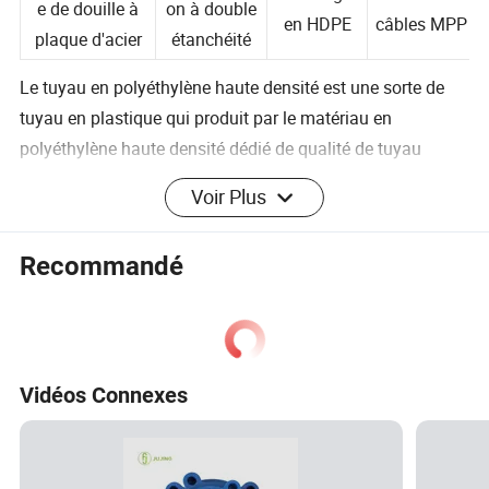
électrocomposit
d'électrofusi
drainage
conduits de
e de douille à
on à double
en HDPE
câbles MPP
plaque d'acier
étanchéité
Le tuyau en polyéthylène haute densité est une sorte de
tuyau en plastique qui produit par le matériau en
polyéthylène haute densité dédié de qualité de tuyau
(PE100,PE80), ajouter l'additif nécessaire et l'agent
Voir Plus
oxydant, formé par le procédé d'extrusion. Le système de
tuyauterie en HDPE est utilisé depuis 70 ans, le traitement,
Recommandé
l'installation et l'application est très mature. Le système de
tuyauterie en HDPE présente les caractéristiques
suivantes : bonnes performances sanitaires, longue durée
de vie, bonne résistance chimique à la corrosion,
résistance au vieillissement, bonne flexibilité et faible
Vidéos Connexes
résistance à l'eau. Utilisation répandue dans
l'approvisionnement en eau, l'exploitation minière, le
transport de gaz, l'industrie et la lutte contre les incendies.