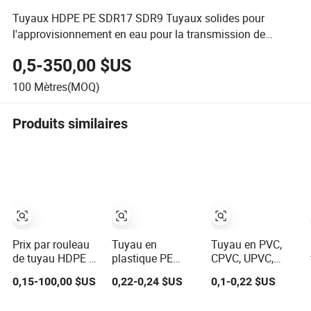
Tuyaux HDPE PE SDR17 SDR9 Tuyaux solides pour
l'approvisionnement en eau pour la transmission de
câbles
0,5-350,00 $US
100
Mètres(MOQ)
Produits similaires
Prix par rouleau
Tuyau en
Tuyau en PVC,
de tuyau HDPE 2
plastique PE
CPVC, UPVC,
pouce 63mm
32mm 40mm
HDPE, Pph pour
0,15-100,00 $US
0,22-0,24 $US
0,1-0,22 $US
diamètre 100
50mm Poly
plomberie, tuyau
mètres
PE100 Prix des
en aluminium,