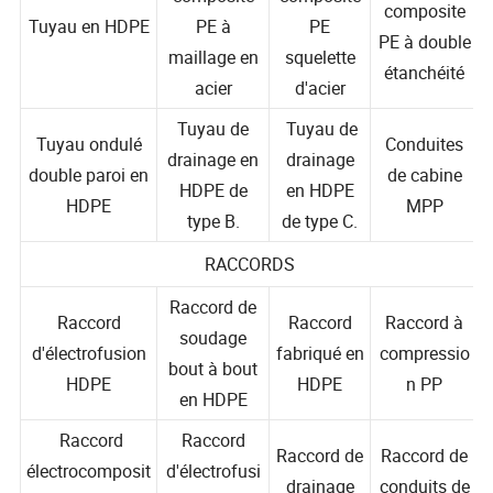
Tuyau
composite
composite
composite
Tuyau en HDPE
PE à
PE
PE à double
maillage en
squelette
étanchéité
acier
d'acier
Tuyau de
Tuyau de
Tuyau ondulé
Conduites
drainage en
drainage
double paroi en
de cabine
HDPE de
en HDPE
HDPE
MPP
type B.
de type C.
RACCORDS
Raccord de
Raccord
Raccord
Raccord à
soudage
d'électrofusion
fabriqué en
compressio
bout à bout
HDPE
HDPE
n PP
en HDPE
Raccord
Raccord
Raccord de
Raccord de