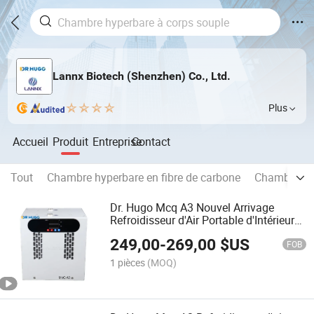
Lannx Biotech (Shenzhen) Co., Ltd.
Plus
Accueil
Produit
Entreprise
Contact
Tout
Chambre hyperbare en fibre de carbone
Chambre hyp
Dr. Hugo Mcq A3 Nouvel Arrivage
Refroidisseur d'Air Portable d'Intérieur
Adapté pour Chambre à Oxygène
249,00
-
269,00
$US
Hyperbare Mini Refroidisseur d'Air
FOB
1 pièces
(MOQ)