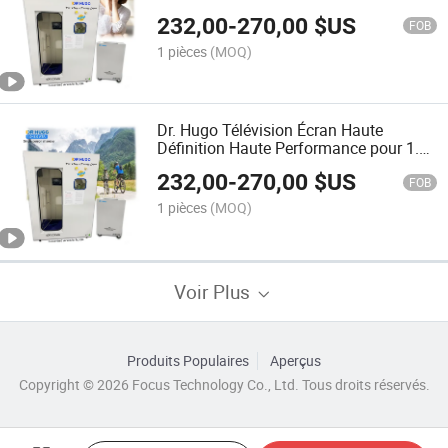
Soins à Domicile Hôpital Chambre à
232,00
-
270,00
$US
Oxygène Hyperbare
FOB
1 pièces
(MOQ)
Dr. Hugo Télévision Écran Haute
Définition Haute Performance pour 1.5
ATA 2 ATA Chambre Hyperbare
232,00
-
270,00
$US
d'Oxygène Machine de Thérapie Hbot
FOB
1 pièces
(MOQ)
Voir Plus
Produits Populaires
Aperçus
Copyright © 2026 Focus Technology Co., Ltd. Tous droits réservés.