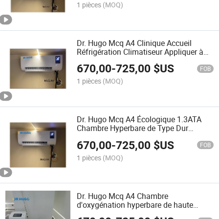
1 pièces
(MOQ)
Dr. Hugo Mcq A4 Clinique Accueil
Réfrigération Climatiseur Appliquer à
Chambre Hyperbare d'Oxygène D'eau
670,00
-
725,00
$US
Refroidie Climatiseur
FOB
1 pièces
(MOQ)
Dr. Hugo Mcq A4 Écologique 1.3ATA
Chambre Hyperbare de Type Dur
Collocation Climatisation à Air Refroidi
670,00
-
725,00
$US
par Eau
FOB
1 pièces
(MOQ)
Dr. Hugo Mcq A4 Chambre
d'oxygénation hyperbare de haute
qualité avec climatiseur à eau refroidie