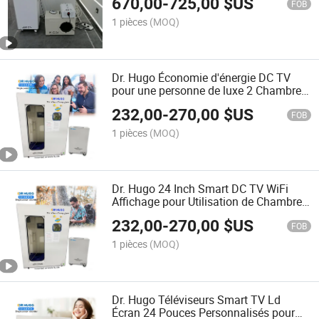
670,00
-
725,00
$US
respectueux de l'environnement
FOB
1 pièces
(MOQ)
Dr. Hugo Économie d'énergie DC TV
pour une personne de luxe 2 Chambre à
oxygène hyperbare ATA 24V Écran de
232,00
-
270,00
$US
télévision Ld
FOB
1 pièces
(MOQ)
Dr. Hugo 24 Inch Smart DC TV WiFi
Affichage pour Utilisation de Chambre
Hyperbare d'Oxygène de Type Assis
232,00
-
270,00
$US
Écran Tactile Ld TV
FOB
1 pièces
(MOQ)
Dr. Hugo Téléviseurs Smart TV Ld
Écran 24 Pouces Personnalisés pour