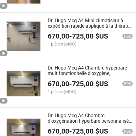
Dr. Hugo Mcq A4 Mini climatiseur à
expédition rapide appliqué à la thérapie
par oxygène hyperbare climatiseur à
670,00
-
725,00
$US
eau refroidie sûr
FOB
1 pièces
(MOQ)
Dr. Hugo Mcq A4 Chambre hyperbare
multifonctionnelle d'oxygène,
climatiseur respectueux de
670,00
-
725,00
$US
l'environnement, climatiseur à eau
FOB
refroidie
1 pièces
(MOQ)
Dr. Hugo Mcq A4 Chambre
d'oxygénation hyperbare personnalisée
rapide avec climatiseur à eau refroidie
670,00
-
725,00
$US
climatiseur mini réfrigération
FOB