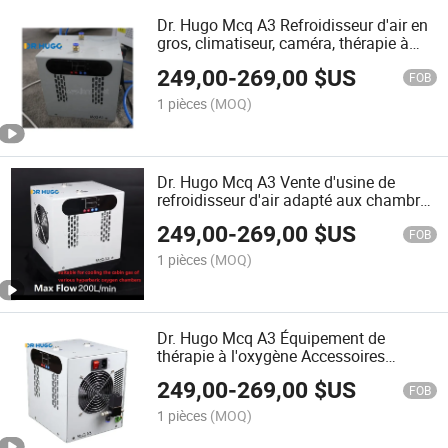
Dr. Hugo Mcq A3 Refroidisseur d'air en
gros, climatiseur, caméra, thérapie à
l'oxygène, chambre hyperbare,
249,00
-
269,00
$US
refroidisseur d'air personnel
FOB
1 pièces
(MOQ)
Dr. Hugo Mcq A3 Vente d'usine de
refroidisseur d'air adapté aux chambres
hyperbares pour la thérapie en chambre
249,00
-
269,00
$US
à oxygène
FOB
1 pièces
(MOQ)
Dr. Hugo Mcq A3 Équipement de
thérapie à l'oxygène Accessoires
Refroidisseur d'air Hbot Chambre
249,00
-
269,00
$US
hyperbare d'oxygène Mini refroidisseur
FOB
d'air intérieur
1 pièces
(MOQ)