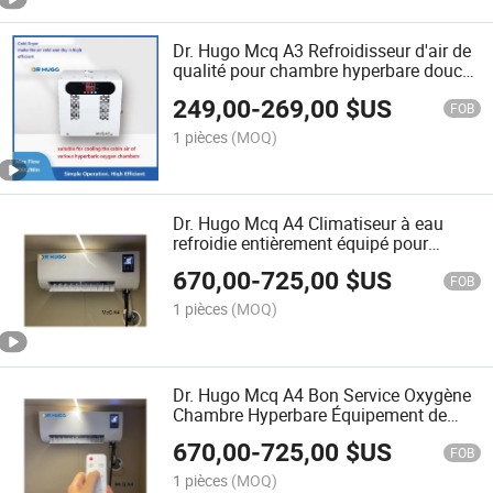
Dr. Hugo Mcq A3 Refroidisseur d'air de
qualité pour chambre hyperbare douce
thérapie à l'oxygène chambres mini
249,00
-
269,00
$US
refroidisseur d'air
FOB
1 pièces
(MOQ)
Dr. Hugo Mcq A4 Climatiseur à eau
refroidie entièrement équipé pour
chambre hyperbare d'oxygène
670,00
-
725,00
$US
refroidissement de chambre d'oxygène
FOB
1 pièces
(MOQ)
Dr. Hugo Mcq A4 Bon Service Oxygène
Chambre Hyperbare Équipement de
Réfrigération Climatisation Eau
670,00
-
725,00
$US
Refroidie Climatisation
FOB
1 pièces
(MOQ)