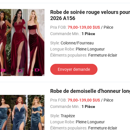
Robe de soirée rouge velours pou
2026 A156
Prix FOB:
/ Pièce
79,00-139,00 $US
Commande Min.:
1 Pièce
Style:
Colonne/Fourreau
Longue Robe:
Pleine Longueur
Éléments populaires:
Fermeture éclair
Envoyer demande
Robe de demoiselle d'honneur lo
Prix FOB:
/ Pièce
79,00-139,00 $US
Commande Min.:
1 Pièce
Style:
Trapèze
Longue Robe:
Pleine Longueur
Éléments populaires:
Fermeture éclair