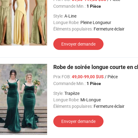
Commande Min.:
1 Pièce
Style:
A-Line
Longue Robe:
Pleine Longueur
Éléments populaires:
Fermeture éclair
Envoyer demande
Robe de soirée longue courte en c
Prix FOB:
/ Pièce
49,00-99,00 $US
Commande Min.:
1 Pièce
Style:
Trapèze
Longue Robe:
Mi-Longue
Éléments populaires:
Fermeture éclair
Envoyer demande