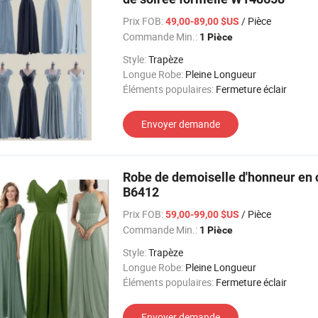
Prix FOB:
/ Pièce
49,00-89,00 $US
Commande Min.:
1 Pièce
Style:
Trapèze
Longue Robe:
Pleine Longueur
Éléments populaires:
Fermeture éclair
Envoyer demande
Robe de demoiselle d'honneur en c
B6412
Prix FOB:
/ Pièce
59,00-99,00 $US
Commande Min.:
1 Pièce
Style:
Trapèze
Longue Robe:
Pleine Longueur
Éléments populaires:
Fermeture éclair
Envoyer demande