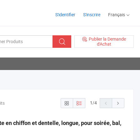
S'identifier
S'inscrire
Français
Publier la Demande
d'Achat
1
/
4
its
 en chiffon et dentelle, longue, pour soirée, bal,