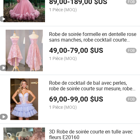
89,00
-
189,00
$US
FOB
1 Pièce
(MOQ)
Robe de soirée formelle en dentelle rose
sans manches, robe cocktail courte
C1715
49,00
-
79,00
$US
FOB
1 Pièce
(MOQ)
Robe de cocktail de bal avec perles,
robe de soirée courte sur mesure, robe
de retour à la maison B9107
69,00
-
99,00
$US
FOB
1 Pièce
(MOQ)
3D Robe de soirée courte en tulle avec
fleurs E20160