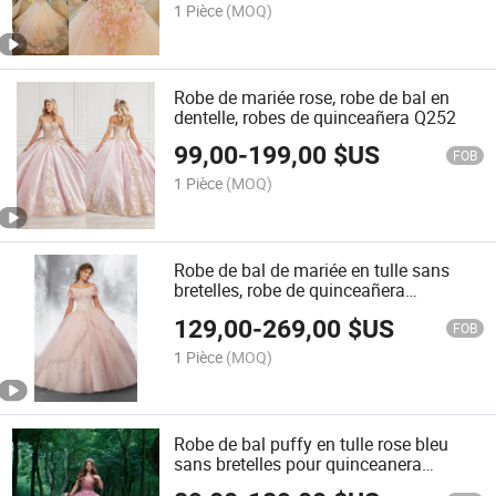
1 Pièce
(MOQ)
Robe de mariée rose, robe de bal en
dentelle, robes de quinceañera Q252
99,00
-
199,00
$US
FOB
1 Pièce
(MOQ)
Robe de bal de mariée en tulle sans
bretelles, robe de quinceañera
personnalisée en rose vin Q262
129,00
-
269,00
$US
FOB
1 Pièce
(MOQ)
Robe de bal puffy en tulle rose bleu
sans bretelles pour quinceanera
H14924