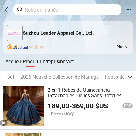
Suzhou Leader Apparel Co., Ltd.
Plus
Accueil
Produit
Entreprise
Contact
Tout
2026 Nouvelle Collection de Mariage
Robes de mari
2 en 1 Robes de Quinceanera
Détachables Bleues Sans Bretelles
avec Appliques en Dentelle en Tulle 15
189,00
-
369,00
$US
Années Robes de Bal Y64
FOB
1 Pièce
(MOQ)