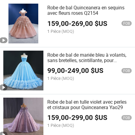
Robe de bal Quinceanera en sequins
avec fleurs roses Q2154
159,00
-
269,00
$US
FOB
1 Pièce
(MOQ)
Robe de bal de mariée bleu à volants,
sans bretelles, scintillante, pour
quinceañera Q89018
99,00
-
249,00
$US
FOB
1 Pièce
(MOQ)
Robe de bal en tulle violet avec perles
et cristaux pour Quinceanera Yao29
159,00
-
299,00
$US
FOB
1 Pièce
(MOQ)