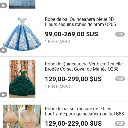
Robe de bal Quinceanera bleue 3D
Fleurs sequins robes de prom Q205
99,00
-
269,00
$US
FOB
1 Pièce
(MOQ)
Robe de Quinceanera Verte en Dentelle
Brodée Corset Gown de Mariée Q238
129,00
-
299,00
$US
FOB
1 Pièce
(MOQ)
Robe de bal sur mesure rose bleu
bouffante pour quinceañera ou bal B88
129,00
-
229,00
$US
FOB