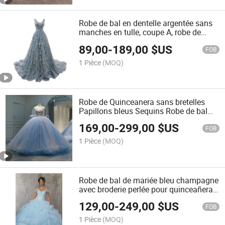
Robe de bal en dentelle argentée sans
manches en tulle, coupe A, robe de
soirée pour le bal Yao52
89,00
-
189,00
$US
FOB
1 Pièce
(MOQ)
Robe de Quinceanera sans bretelles
Papillons bleus Sequins Robe de bal
E985
169,00
-
299,00
$US
FOB
1 Pièce
(MOQ)
Robe de bal de mariée bleu champagne
avec broderie perlée pour quinceañera
M60034
129,00
-
249,00
$US
FOB
1 Pièce
(MOQ)