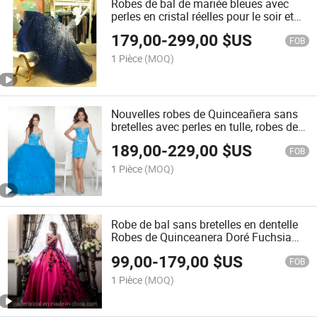
Robes de bal de mariée bleues avec
perles en cristal réelles pour le soir et
les prom Ya65
179,00
-
299,00
$US
FOB
1 Pièce
(MOQ)
Nouvelles robes de Quinceañera sans
bretelles avec perles en tulle, robes de
bal Ya71
189,00
-
229,00
$US
FOB
1 Pièce
(MOQ)
Robe de bal sans bretelles en dentelle
Robes de Quinceanera Doré Fuchsia
Robe de mariée en ball gown Q26754
99,00
-
179,00
$US
FOB
1 Pièce
(MOQ)