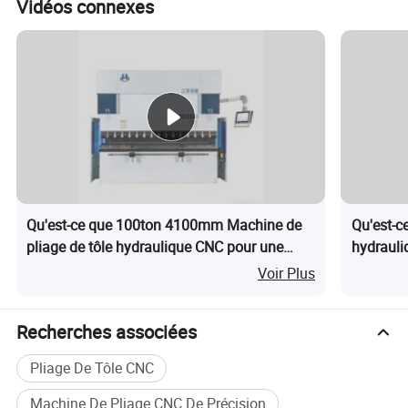
Axe
ensuringcontrollable
Vidéos connexes
robotique
qualityandcustomizable coups
(7e) de
de voies de guidage. S'intègre
l'axe
avec flexion theentire série de
machines CNC.
Réduit considérablement le
Avantages
travail des travailleurs
de la
intensityandboosts la
Qu'est-ce que 100ton 4100mm Machine de
Qu'est-c
production
production globale de
pliage de tôle hydraulique CNC pour une
hydrauli
l'efficacité.
production efficace
tôle
Voir Plus
La préhension Offersflexible
Flexibilité
capabilitieswith optionstailored
Recherches associées
End-
avariety de grappin à pièces
Effector
Pliage De Tôle CNC
spécifiques du client.
Machine De Pliage CNC De Précision