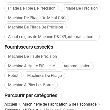
Déplacement de haute
Pliage De Tôle De Précision
Pliage De Précision
précision enablereal jauge
Contrôle de
sensorson l'arrière-controlfor en
Machine De Pliage De Métal CNC
précision
boucle fermée de temps de
Machine De Pliage De Précision
traitement supérieure de
Achat en gros de Machine D&#39;automatisation De Cintrage Robotique
l'exactitude.
Fournisseurs associés
Produit principal
Machine De Haute Précision
Machine À Haute Efficacité
Automatisation
Robot
Machines De Pliage
Machine À Plier Les Barres
Parcourir par catégories
Accueil
Machinerie de Fabrication & de Façonnage
Découpeur & Plieur
Machine à Cintrer