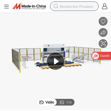
Ouvrir
Vidéo
1
/
6