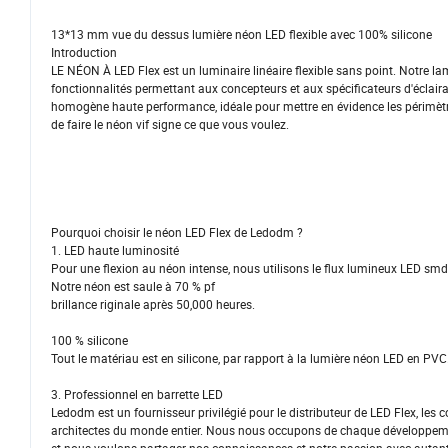
13*13 mm vue du dessus lumière néon LED flexible avec 100% silicone
Introduction
LE NÉON À LED Flex est un luminaire linéaire flexible sans point. Notre lam
fonctionnalités permettant aux concepteurs et aux spécificateurs d'éclairage
homogène haute performance, idéale pour mettre en évidence les périmètres
de faire le néon vif signe ce que vous voulez.
Pourquoi choisir le néon LED Flex de Ledodm ?
1. LED haute luminosité
Pour une flexion au néon intense, nous utilisons le flux lumineux LED smd2
Notre néon est saule à 70 % pf
brillance riginale après 50,000 heures.
100 % silicone
Tout le matériau est en silicone, par rapport à la lumière néon LED en PVC
3. Professionnel en barrette LED
Ledodm est un fournisseur privilégié pour le distributeur de LED Flex, les
architectes du monde entier. Nous nous occupons de chaque développement