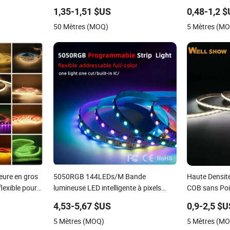
ED
programmable Spi pour signalisation
extérieur
1,35-1,51 $US
0,48-1,2 
et éclairage de scène
50 Mètres (MOQ)
5 Mètres (M
eure en gros
5050RGB 144LEDs/M Bande
Haute Densi
exible pour
lumineuse LED intelligente à pixels
COB sans Po
de Noël
doubles individuellement adressables
Ruban LED
4,53-5,67 $US
0,9-2,5 $
5 Mètres (MOQ)
5 Mètres (M