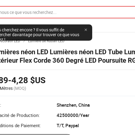
 cherchez encore ? Il vous suffit de
ercher davantage pour trouver ce que vous
ez !
Décoratif LED
Lumière de Ruban LED

mières néon LED Lumières néon LED Tube Lu
térieur Flex Corde 360 Degré LED Poursuite R
lticolore Violet Lumières néon de voiture ave
os
89-4,28 $US
Mètres
(MOQ)
:
Shenzhen, China
cité de Production:
42500000/Year
ditions de Paiement:
T/T, Paypal