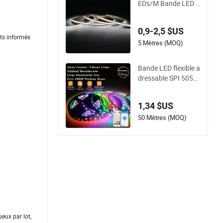
EDs/M Bande LED C
OB sans Point 5mm
Largeur Ra90 Ruba
0,9-2,5 $US
n LED
nts informés
5 Mètres (MOQ)
Bande LED flexible a
dressable SPI 5050
12V 24V IP20 IP65 I
P67 Contrôle intellig
1,34 $US
ent pour armoire, es
calier, miroir, projets
50 Mètres (MOQ)
DIY
eux par lot,