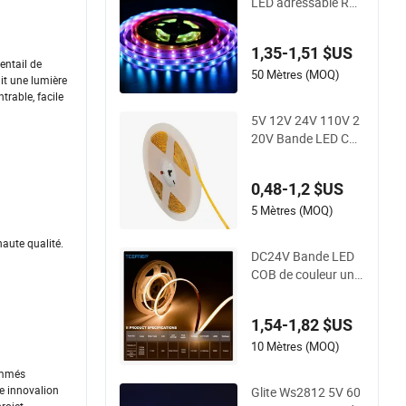
LED adressable RV
B 30LEDs/M Bande
LED pixel programm
1,35-1,51 $US
able Spi pour signali
entail de
sation et éclairage d
50 Mètres (MOQ)
nit une lumière
e scène
rable, facile
5V 12V 24V 110V 2
20V Bande LED CO
B étanche flexible R
VB pour extérieur
0,48-1,2 $US
5 Mètres (MOQ)
haute qualité.
DC24V Bande LED
COB de couleur uniq
ue IP20 Flexible et d
écoupable avec hau
1,54-1,82 $US
te luminosité
10 Mètres (MOQ)
nommés
e innovalion
Glite Ws2812 5V 60