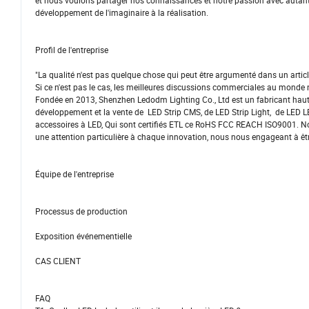
et nous voulons partager nos connaissances et notre passion avec autant 
développement de l'imaginaire à la réalisation.
Profil de l'entreprise
"La qualité n'est pas quelque chose qui peut être argumenté dans un article
Si ce n'est pas le cas, les meilleures discussions commerciales au monde 
Fondée en 2013, Shenzhen Ledodm Lighting Co., Ltd est un fabricant hautem
développement et la vente de LED Strip CMS, de LED Strip Light, de LED LE
accessoires à LED, Qui sont certifiés ETL ce RoHS FCC REACH ISO9001. 
une attention particulière à chaque innovation, nous nous engageant à êtr
Équipe de l'entreprise
Processus de production
Exposition événementielle
CAS CLIENT
FAQ