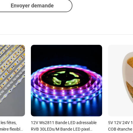
Envoyer demande
les fêtes,
12V Ws2811 Bande LED adressable
5V 12V 24V 
ière flexible
RVB 30LEDs/M Bande LED pixel
COB étanche 