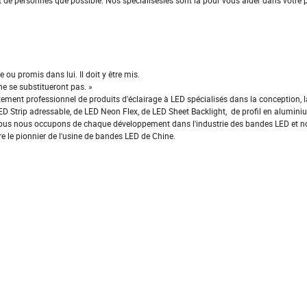
de personnes que possible. Nos spécialisésles sont là pour vous aider dans votre p
 ou promis dans lui. Il doit y être mis.
ne se substitueront pas. »
ent professionnel de produits d'éclairage à LED spécialisés dans la conception, la
D Strip adressable, de LED Neon Flex, de LED Sheet Backlight, de profil en aluminiu
Nous nous occupons de chaque développement dans l'industrie des bandes LED et n
e le pionnier de l'usine de bandes LED de Chine.