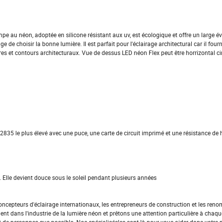
pe au néon, adoptée en silicone résistant aux uv, est écologique et offre un large év
 de choisir la bonne lumière. Il est parfait pour l'éclairage architectural car il four
 et contours architecturaux. Vue de dessus LED néon Flex peut être horrizontal cint
835 le plus élevé avec une puce, une carte de circuit imprimé et une résistance de 
. Elle devient douce sous le soleil pendant plusieurs années
 concepteurs d'éclairage internationaux, les entrepreneurs de construction et les re
 dans l'industrie de la lumière néon et prêtons une attention particulière à chaqu