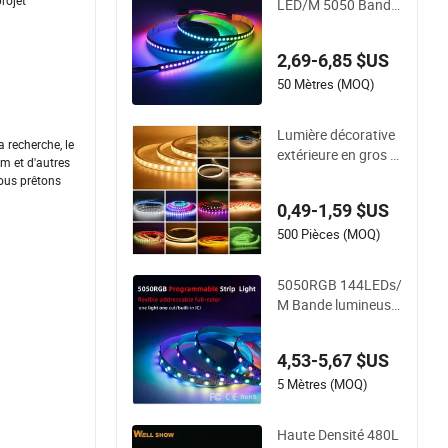
rojet
LED/M 5050 Bande
LED numérique mag
ique avec IC2812 ba
2,69-6,85 $US
nde LED RGB extern
e pour décoration
50 Mètres (MOQ)
Lumière décorative
 recherche, le
extérieure en gros ét
m et d'autres
anche RGB bande L
ous prêtons
ED flexible pour l&#
0,49-1,59 $US
39;éclairage de déc
oration de Noël
500 Pièces (MOQ)
5050RGB 144LEDs/
M Bande lumineuse
LED intelligente à pi
xels doubles individ
4,53-5,67 $US
uellement adressabl
es
5 Mètres (MOQ)
Haute Densité 480L