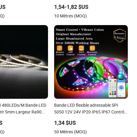
avec haute luminosité
$US
1,54-1,82 $US
OQ)
10 Mètres (MOQ)
té 480LEDs/M Bande LED
Bande LED flexible adressable SPI
int 5mm Largeur Ra90
5050 12V 24V IP20 IP65 IP67 Contrôle
intelligent pour armoire, escalier, miroir,
US
1,34 $US
projets DIY
OQ)
50 Mètres (MOQ)