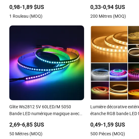
120LED/M 12V 24V bande lumineuse
SMD2835 5050 bande L
0,98-1,89 $US
0,33-0,94 $US
néon en silicone flexible RGB
1 Rouleau (MOQ)
200 Mètres (MOQ)
Glite Ws2812 5V 60LED/M 5050
Lumière décorative extéri
Bande LED numérique magique avec
étanche RGB bande LED fl
IC2812 bande LED RGB externe pour
l'éclairage de décoration 
2,69-6,85 $US
0,49-1,59 $US
décoration
50 Mètres (MOQ)
500 Pièces (MOQ)