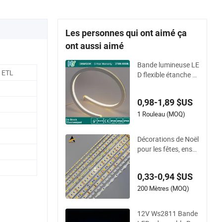
Les personnes qui ont aimé ça
ont aussi aimé
Bande lumineuse LE
 ETL
D flexible étanche ex
térieure IP68 SMD pl
iable 2835 120LED/
0,98-1,89 $US
M 12V 24V bande lu
mineuse néon en sili
1 Rouleau (MOQ)
cone flexible RGB
Décorations de Noël
pour les fêtes, ensei
gnes lumineuses, lu
mière flexible SMD2
0,33-0,94 $US
835 5050 bande LE
D
200 Mètres (MOQ)
12V Ws2811 Bande