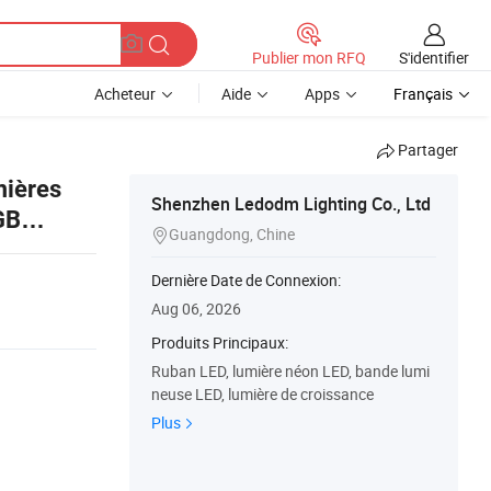
S'identifier
Publier mon RFQ
Acheteur
Aide
Apps
Français
Partager
mières
Shenzhen Ledodm Lighting Co., Ltd
GB
Guangdong, Chine

c ETL CE
Dernière Date de Connexion:
Aug 06, 2026
Produits Principaux:
Ruban LED, lumière néon LED, bande lumi
neuse LED, lumière de croissance
Plus