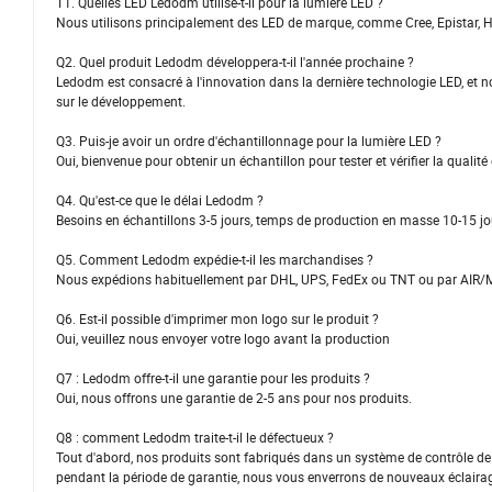
T1. Quelles LED Ledodm utilise-t-il pour la lumière LED ?
Nous utilisons principalement des LED de marque, comme Cree, Epistar, Ho
Q2. Quel produit Ledodm développera-t-il l'année prochaine ?
Ledodm est consacré à l'innovation dans la dernière technologie LED, et n
sur le développement.
Q3. Puis-je avoir un ordre d'échantillonnage pour la lumière LED ?
Oui, bienvenue pour obtenir un échantillon pour tester et vérifier la qualité
Q4. Qu'est-ce que le délai Ledodm ?
Besoins en échantillons 3-5 jours, temps de production en masse 10-15 jo
Q5. Comment Ledodm expédie-t-il les marchandises ?
Nous expédions habituellement par DHL, UPS, FedEx ou TNT ou par AIR
Q6. Est-il possible d'imprimer mon logo sur le produit ?
Oui, veuillez nous envoyer votre logo avant la production
Q7 : Ledodm offre-t-il une garantie pour les produits ?
Oui, nous offrons une garantie de 2-5 ans pour nos produits.
Q8 : comment Ledodm traite-t-il le défectueux ?
Tout d'abord, nos produits sont fabriqués dans un système de contrôle de q
pendant la période de garantie, nous vous enverrons de nouveaux éclairag