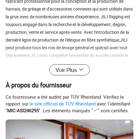
fabricant professionnel pour la conception et la production de
harnais, de gréage et d'accessoires connexes qui sont utilisés dans
la grue.avec de nombreuses années d'expérience, JILI Rigging est
toujours engagé dans la recherche et le développement, degisn,
production, vente et service après-vente. Avec l'introduction de la
dernière ligne de production de l'élingue en fibre synthétique,JILI
peut produire tous les rois de levage général et spécial.avec tout
l'équipement,JILI peut compléter l'ensemble du succès comme le
tissage, teinture, chauffage, couture et remplissage de noyau. JILI
Voir Plus
a l'équipement de production avancé, force technique forte,
fabrication exquise et équipement de testage de qualité stable.
À propos du fournisseur
Notre société a fabriqué plusieurs séries de produits comme des
élingues de levage, des pinces de levage, des sangles de cliquet,
Ce fournisseur a été audité par TÜV Rheinland. Vérifiez le
des sangles de remorquage, des systèmes de rigeage complets,
rapport sur
le site officiel de TÜV Rheinland
avec l'identifiant
des crochets, des manilles et d'autres produits connexes, ils sont
"
MIC-ASI246295
". Les éléments marqués "
" sont certifiés.
largement utilisés dans les industries de la métallurgie,
l'alimentation électrique, le gaz, le pétrole, l'aviation, l'espace, la
chimie, la réparation de vol et l'équipement minier et la