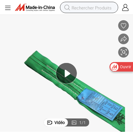
2-2 Standard
2000kg Sangle de levage douce à boucle infinie pour chargement En149
Ouvrir
Vidéo
1
/
1