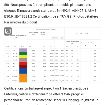
50t. Nous pouvons faire un pli unique ,double pli , quatre plis
élingues Elingue à sangle standard : En1492-1, AS4497.1, ASME
B30.9, JB-T 8521.2 Certification : ce et TUV GS Photos détaillées
Paramètres du produit
Charge de travail LimitDe 1 sangle 1
Levage en ligne
Levage
β
P a r a m e t e r s
droite
étouffé
Elingue ronde en polyester sans fin
OUI
00-7
7-45
45-60
Largeur approximative
Longueur min
Longueur max
mm
M
M
CODE
SWL
Couleur
1.0
0.8
2.0
1.4
1
5:1
6:1
7:1
JA-01
WLL 1T
1,000
800
2,000
1,400
1,000
25
25
30
100
JA-02
WLL2T
2.000
1.600
4.000
2,800
2,000
50
50
60
100
JA-03
WLL3T
3,000
2,400
6.000
4,200
3,000
75
75
90
100
JA-04
WLL4T
4,000
3,200
8.000
5,600
4,000
100
100
120
100
JA-05
WLL5T
5.000
4,000
10,000
7,000
5,000
25
25
150
100
JA-06
WLL 6T
6,000
4,800
12,000
8,400
6,000
150
150
180
2
100
11,20
JA-08
WLL.8T
8,000
6.400
16,000
8,000
200
200
240
2
100
0
20.000
4.000
10.000
JA-10
WLL 10T
10.000
8.000
250
250
300
3
100
JA-12
WLL 12T
12,000
9.600
24,000
6,800
12,000
300
300
300
3
100
Certifications Emballage et expédition 1.Sac en plastique à
l'intérieur, carton à l'extérieur 2.palettes 3.CAN progiciel
personnalisé Profil de l'entreprise Hebei JILI Rigging Co.,ltd est un