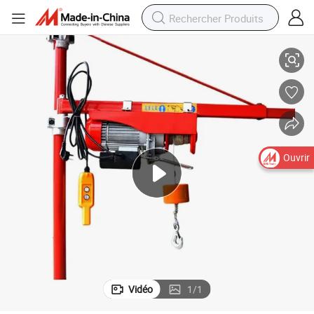
PA500 500kgs Treuil Électrique Petit Grue 220V Mini
Ouvrir
Vidéo
1
/
1