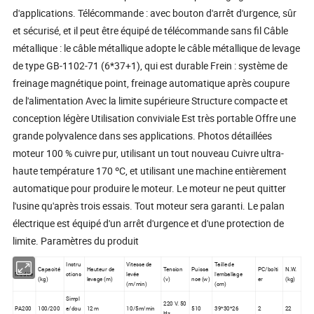
d'applications. Télécommande : avec bouton d'arrêt d'urgence, sûr
et sécurisé, et il peut être équipé de télécommande sans fil Câble
métallique : le câble métallique adopte le câble métallique de levage
de type GB-1102-71 (6*37+1), qui est durable Frein : système de
freinage magnétique point, freinage automatique après coupure
de l'alimentation Avec la limite supérieure Structure compacte et
conception légère Utilisation conviviale Est très portable Offre une
grande polyvalence dans ses applications. Photos détaillées
moteur 100 % cuivre pur, utilisant un tout nouveau Cuivre ultra-
haute température 170 ºC, et utilisant une machine entièrement
automatique pour produire le moteur. Le moteur ne peut quitter
l'usine qu'après trois essais. Tout moteur sera garanti. Le palan
électrique est équipé d'un arrêt d'urgence et d'une protection de
limite. Paramètres du produit
Instru
Vitesse de
Taille de
Capacité
Hauteur de
Tension
Puissa
PC/boîti
N.W.
Modèle
ctions
levée
l'emballage
(kg)
levage (m)
(v)
nce (w)
er
(kg)
(m/min)
(cm)
Simpl
220 V. 50
PA200
100/200
e/dou
12 m
10/5m/min
510
39*30*26
2
22
Hz