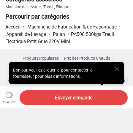
Machine de Levage
,
Treuil
,
Élingue
Parcourir par catégories
Accueil
Machinerie de Fabrication & de Façonnage
Appareil de Levage
Palan
PA500 500kgs Treuil
Électrique Petit Grue 220V Mini
Produits Populaires
Prix des Produits Chauds
Produits Chauds en Gros
Acheteur Vedette de
Site PC
Bonjour
,
veuillez cliquer ici pour contacter le
Aperçus
fournisseur pour plus d'informations.
À Propos de
Accord d’Utilisateur
Politique de Confidentialité
Contact
Copyright © 2026 Focus Technology Co., Ltd. All Rights Reserved
Envoyer demande
Discuter
Vous cherchez encore ? Il vous
suffit de rechercher davantage
pour trouver ce que vous voulez !