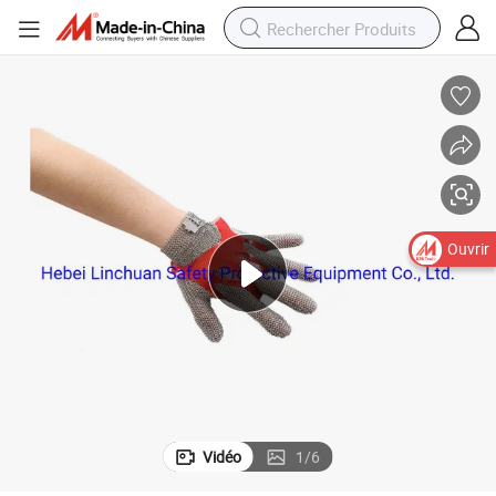
Ouvrir
Vidéo
1
/
6