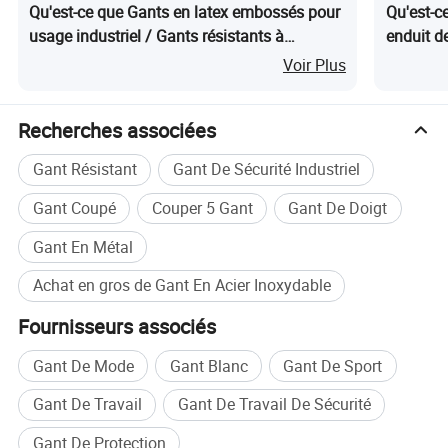
Qu'est-ce que Gants en latex embossés pour
Qu'est-c
usage industriel / Gants résistants à
enduit d
l'abrasion et antidérapants pour travailleurs
Voir Plus
Recherches associées
Gant Résistant
Gant De Sécurité Industriel
Gant Coupé
Couper 5 Gant
Gant De Doigt
Gant En Métal
Achat en gros de Gant En Acier Inoxydable
Fournisseurs associés
Nous proposons 7 tailles de gants, comme ci-
Gant De Mode
Gant Blanc
Gant De Sport
dessous, et des sangles en tissu de différentes
Gant De Travail
Gant De Travail De Sécurité
couleurs pour distinguer les tailles :
Gant De Protection