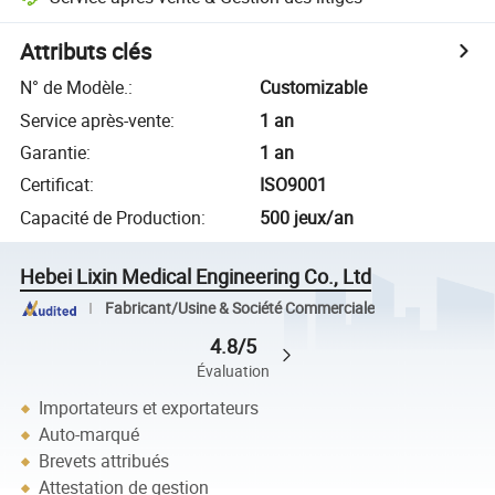
Attributs clés
N° de Modèle.
:
Customizable
Service après-vente
:
1 an
Garantie
:
1 an
Certificat
:
ISO9001
Capacité de Production
:
500 jeux/an
Hebei Lixin Medical Engineering Co., Ltd
Fabricant/Usine & Société Commerciale
4.8/5
Évaluation
Importateurs et exportateurs
Auto-marqué
Brevets attribués
Attestation de gestion