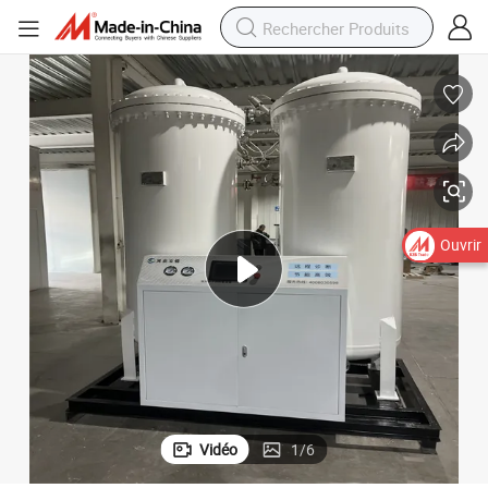
Ouvrir
Vidéo
1
/
6