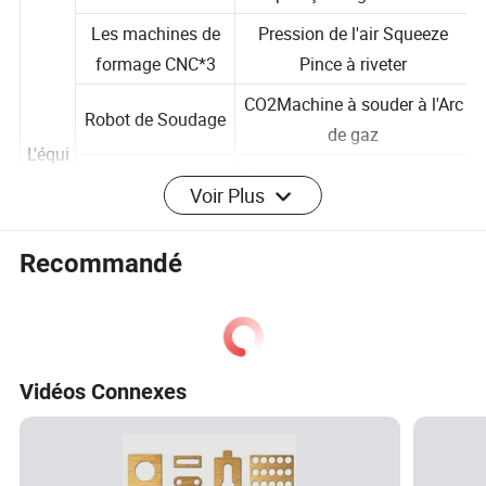
machines CNC*3
poinçonnage CNC*3
Les machines de
Pression de l'air Squeeze
formage CNC*3
Pince à riveter
CO2Machine à souder à l'Arc
Robot de Soudage
de gaz
L'équi
Voir Plus
L'Argon Arc
Bras oscillant Spot-Machine
peme
Welding Machine
à souder
nt
Recommandé
L'horizontale de la machine
Machine de
de sciage de la bande de
perçage radial
métal
La précision
Profil en aluminium super
Vidéos Connexes
machine CNC de
efficace mouture
cisaillement
automatique de fin
Tableau de l'arbre horizontal meulage de la