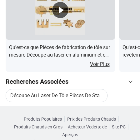
surface de la machine
PDF
DWG
Form
L'étape
JPG
at de
dessi
IGS
SLD
Qu'est-ce que Pièces de fabrication de tôle sur
Qu'est-
n
SLDPRT
DXF
mesure Découpe au laser en aluminium et en
revêtem
cuivre à Shenzhen
Voir Plus
Logic
CASA
Solid Works
iels
Recherches Associées
CAD
Pro-cam
de
dessi
Découpe Au Laser De Tôle Pièces De Stamping
CAM-PATH
/
n
Parcourir par Catégories
Service De Découpe Au Laser De Fabrication De Soudure De Pièces
Poinçonnage CNC
3000 * 1500 mm(max)
Produits Populaires
Prix des Produits Chauds
Le
Découpe CNC
T≤12 mm, L≤3000 mm
Produits Chauds en Gros
Acheteur Vedette de
Site PC
Service De Découpe Laser De Précision
traite
Aperçus
Découpe laser
T≤16 mm, 6000*2000(max)
ment