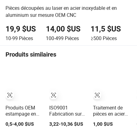
Pièces découpées au laser en acier inoxydable et en
aluminium sur mesure OEM CNC
19,9 $US
14,00 $US
11,5 $US
10-99
Pièces
100-499
Pièces
≥500
Pièces
Produits similaires
Produits OEM
ISO9001
Traitement de
estampage en
Fabrication sur
pièces en acier
acier inoxydable
mesure en acier
inoxydable par
0,5-4,00 $US
3,22-10,36 $US
1,00 $US
découpe au laser
inoxydable,
tour CNC, pièces
soudage machine
traitement de
mécaniques