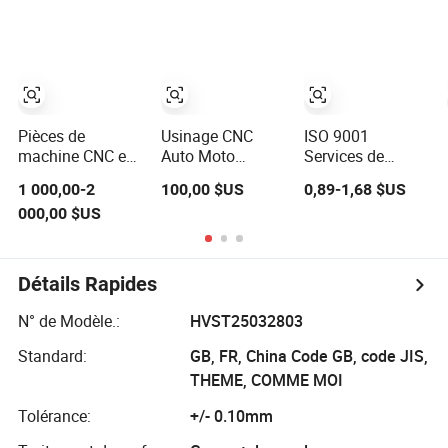
à snacks pièces
boîtes
personnalisées
automobiles
métalliques,
non standard,
estampage
usinage de
traitement par
pièces
produits
découpe de fil
métalliques
matériels,
CNC et fraisage
personnalisées
découpe,
soudage laser,
Pièces de
Usinage CNC
ISO 9001
estampage de
machine CNC en
Auto Moto
Services de
pièces
acier inoxydable
Aluminium Acier
pièces
1 000,00-2
100,00 $US
0,89-1,68 $US
de haute
Inox Tube Tuyau
personnalisées
000,00 $US
précision,
Découpe Laser
en tôle découpée
matériel de tôle,
Pliage
au laser, formage
moulage sous
Estampage
profond, pliage,
pression,
Soudage Perçage
poinçonnage,
Détails Rapides
estampage,
Revêtement en
estampage 304
traitement de
Poudre Pièce
Fabrication de
N° de Modèle.:
HVST25032803
pièces de
Métal Feuille
pièces en acier
rechange,
inoxydable pour
Standard:
GB, FR, China Code GB, code JIS,
soudage, tour,
cadres
THEME, COMME MOI
découpe laser,
Tolérance:
+/- 0.10mm
tournage,
fraisage