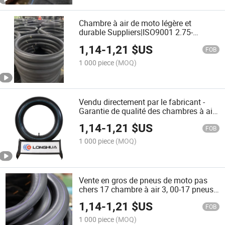
Chambre à air de moto légère et
durable Suppliers|ISO9001 2.75-
17/3.00-18/3.00-17
1,14
-
1,21
$US
FOB
1 000 piece
(MOQ)
Vendu directement par le fabricant -
Garantie de qualité des chambres à air
Haute qualité
1,14
-
1,21
$US
FOB
1 000 piece
(MOQ)
Vente en gros de pneus de moto pas
chers 17 chambre à air 3, 00-17 pneus
tout-terrain tubeless en butyle
1,14
-
1,21
$US
FOB
1 000 piece
(MOQ)