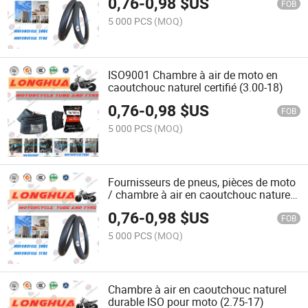
0,76
-
0,98
$US
FOB
5 000 PCS
(MOQ)
ISO9001 Chambre à air de moto en
caoutchouc naturel certifié (3.00-18)
0,76
-
0,98
$US
FOB
5 000 PCS
(MOQ)
Fournisseurs de pneus, pièces de moto
/ chambre à air en caoutchouc naturel
durable pour moto (3.00-18)
0,76
-
0,98
$US
FOB
5 000 PCS
(MOQ)
Chambre à air en caoutchouc naturel
durable ISO pour moto (2.75-17)