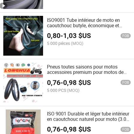
ISO9001 Tube intérieur de moto en
caoutchouc butyle, économique et
résistant à la chaleur (3.00-17)
0,80
-
1,03
$US
FOB
5 000 pièces
(MOQ)
Pneus toutes saisons pour motos
accessoires premium pour motos de
route et cruisers (3.00-18)
0,76
-
0,98
$US
FOB
5 000 PCS
(MOQ)
ISO 9001 Durable et léger tube intérieur
en caoutchouc naturel pour moto (3.00-
18)
0,76
-
0,98
$US
FOB