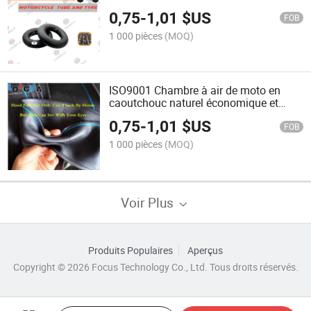
0,75
-
1,01
$US
FOB
1 000 pièces
(MOQ)
ISO9001 Chambre à air de moto en
caoutchouc naturel économique et
pratique (2.75-17)
0,75
-
1,01
$US
FOB
1 000 pièces
(MOQ)
Voir Plus
Produits Populaires
Aperçus
Copyright © 2026 Focus Technology Co., Ltd. Tous droits réservés.