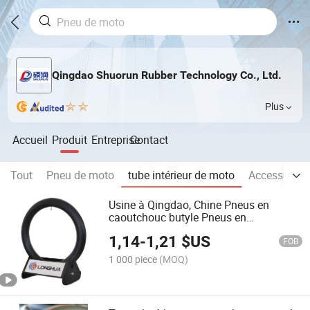
Qingdao Shuorun Rubber Technology Co., Ltd.
Plus
Accueil
Produit
Entreprise
Contact
Tout
Pneu de moto
tube intérieur de moto
Accessoires
Usine à Qingdao, Chine Pneus en
caoutchouc butyle Pneus en
caoutchouc naturel Pneus tout-terrain
1,14
-
1,21
$US
Pneus de camion Chambres à air
FOB
1 000 piece
(MOQ)