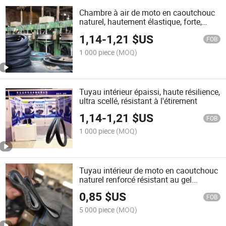
Chambre à air de moto en caoutchouc
naturel, hautement élastique, forte,
stable et sécurisée
1,14
-
1,21
$US
FOB
1 000 piece
(MOQ)
Tuyau intérieur épaissi, haute résilience,
ultra scellé, résistant à l'étirement
1,14
-
1,21
$US
FOB
1 000 piece
(MOQ)
Tuyau intérieur de moto en caoutchouc
naturel renforcé résistant au gel
fabriqué en Chine en gros 3.00-18
0,85
$US
FOB
5 000 piece
(MOQ)