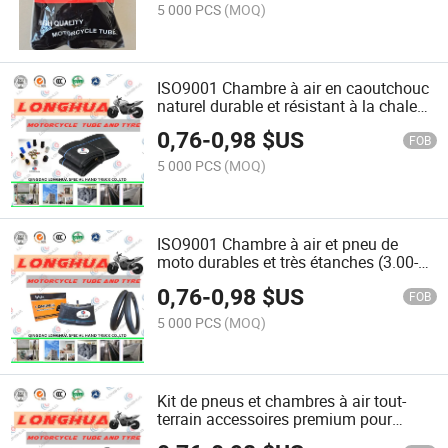
5 000 PCS
(MOQ)
ISO9001 Chambre à air en caoutchouc
naturel durable et résistant à la chaleur
pour moto (3.00-18)
0,76
-
0,98
$US
FOB
5 000 PCS
(MOQ)
ISO9001 Chambre à air et pneu de
moto durables et très étanches (3.00-
18)
0,76
-
0,98
$US
FOB
5 000 PCS
(MOQ)
Kit de pneus et chambres à air tout-
terrain accessoires premium pour
motos d'aventure (3.00-18)