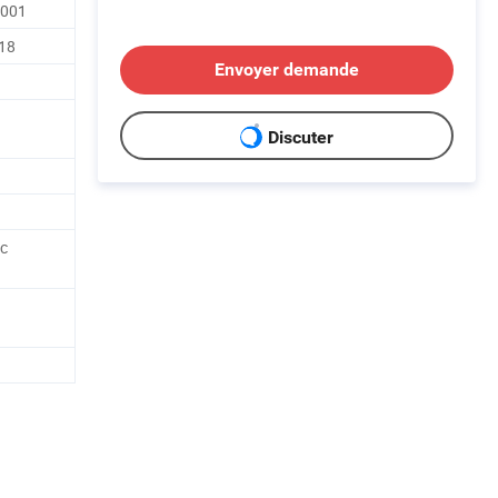
9001
-18
Envoyer demande
Discuter
ac