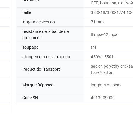
CEE, bouchon, ciq, iso
taille
3.00-18/3.00-17/4.10
largeur de section
71 mm
résistance de la bande de
8 mpa-12 mpa
roulement
soupape
tr4
allongement de la traction
450%-- 550%
sac en polyéthylène/s
Paquet de Transport
tissé/carton
Marque Déposée
longhua ou oem
Code SH
4013909000