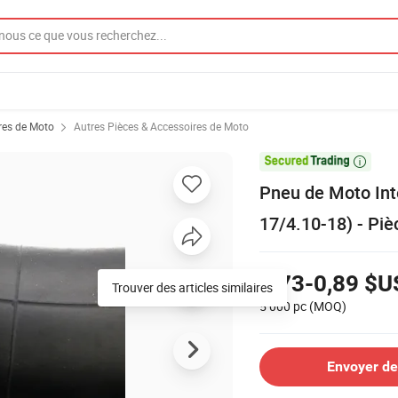
res de Moto
Autres Pièces & Accessoires de Moto

Pneu de Moto Inté
17/4.10-18) - Pi
0,73-0,89 $U
Trouver des articles similaires
5 000 pc
(MOQ)
Envoyer d