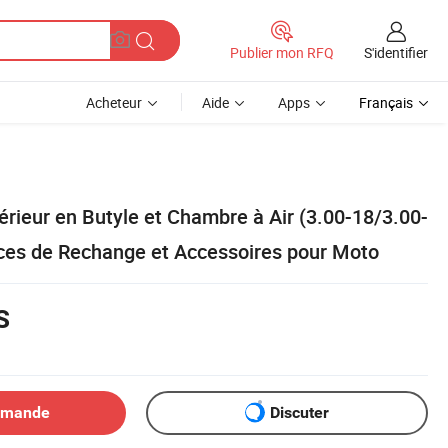
S'identifier
Publier mon RFQ
Acheteur
Aide
Apps
Français
rieur en Butyle et Chambre à Air (3.00-18/3.00-
èces de Rechange et Accessoires pour Moto
S
emande
Discuter