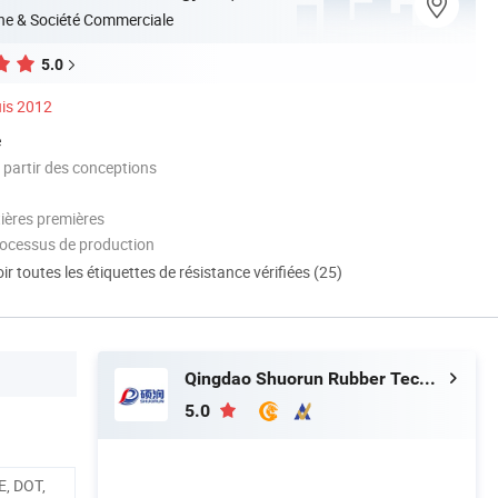
ne & Société Commerciale
5.0
is 2012
é
 partir des conceptions
tières premières
rocessus de production
ir toutes les étiquettes de résistance vérifiées (25)
Qingdao Shuorun Rubber Technology Co., Ltd.
5.0
E, DOT,