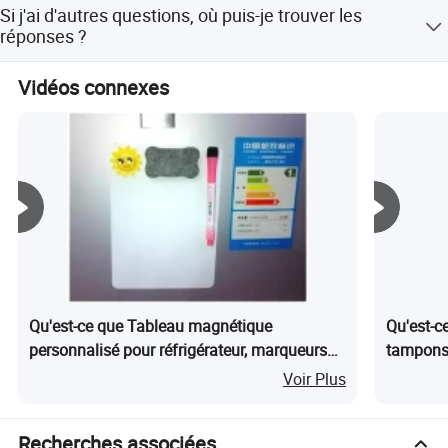
Oui, bien sûr. Si vous le souhaitez, nous vous aiderons à
Si j'ai d'autres questions, où puis-je trouver les
visiter notre usine, et tout sera bien organisé.
réponses ?
Si vous avez des questions, n'hésitez pas à nous
Vidéos connexes
contacter à tout moment.
Qu'est-ce que Tableau magnétique
Qu'est-c
personnalisé pour réfrigérateur, marqueurs
tampons 
effaçables à sec, gomme, tableau de
Voir Plus
message
Recherches associées