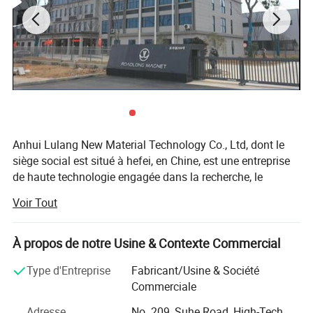
Anhui Lulang New Material Technology Co., Ltd, dont le
siège social est situé à hefei, en Chine, est une entreprise
de haute technologie engagée dans la recherche, le
développement, la production et la vente de nouveaux
Voir Tout
matériaux magnétiques permanents. En tant qu'expert
dans la technologie d'application des matériaux
magnétiques permanents, nous disposons d'un analyseur
À propos de notre Usine & Contexte Commercial
de performances magnétiques avancé, d'aimants
Type d'Entreprise
Fabricant/Usine & Société
analytiques professionnels et d'ingénieurs techniques
Commerciale
expérimentés, qui peuvent aider les clients à mieux choisir
les matériaux magnétiques appropriés et à personnaliser
Adresse
No. 209, Suhe Road, High-Tech