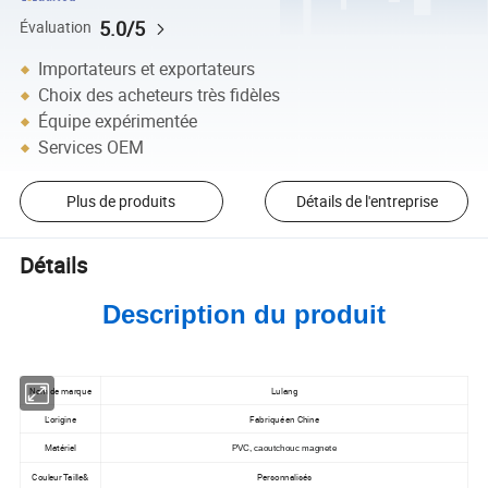
5.0/5
Évaluation
Importateurs et exportateurs
Choix des acheteurs très fidèles
Équipe expérimentée
Services OEM
Plus de produits
Détails de l'entreprise
Détails
Description du produit
Nom de marque
Lulang
L'origine
Fabriqué en Chine
Matériel
PVC, caoutchouc magnete
Couleur Taille&
Personnalisés