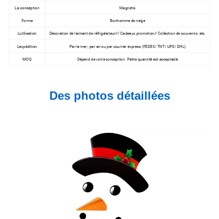
La conception
Magnetic
Forme
Bonhomme de neige
L'utilisation
Décoration de l'aimant de réfrigérateur/// Cadeaux promotion// Collection de souvenirs, etc.
L'expédition
Par la mer ; par air ou par courrier express (FEDEX/ TNT/ UPS/ DHL)
MOQ
Dépend de votre conception. Petite quantité est acceptable
Des photos détaillées