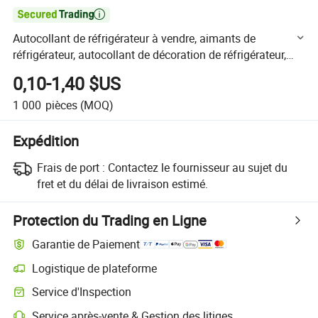

Autocollant de réfrigérateur à vendre, aimants de
réfrigérateur, autocollant de décoration de réfrigérateur,
autocollant en PVC pour réfrigérateur
0,10-1,40 $US
1 000
pièces
(MOQ)
Expédition
Frais de port :
Contactez le fournisseur au sujet du
fret et du délai de livraison estimé.
Protection du Trading en Ligne
Garantie de Paiement
Logistique de plateforme
Suivi d'expédition plus clair avec des logistiques prises en charge par 
Service d'Inspection
Inspection préalable à l'expédition optionnelle pour des contrôles de qu
Service après-vente & Gestion des litiges