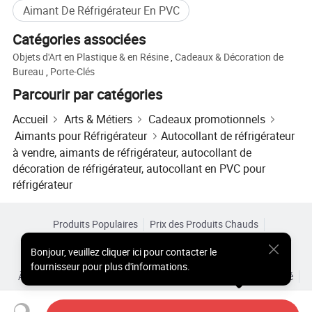
Aimant De Réfrigérateur En PVC
Catégories associées
Objets d'Art en Plastique & en Résine
,
Cadeaux & Décoration de
Bureau
,
Porte-Clés
Parcourir par catégories
Accueil
Arts & Métiers
Cadeaux promotionnels
L'Anhui Lulang nouveau matériau Technology Co.,
Aimants pour Réfrigérateur
Autocollant de réfrigérateur
Ltd
à vendre, aimants de réfrigérateur, autocollant de
décoration de réfrigérateur, autocollant en PVC pour
Est une entreprise high-tech dédié à la recherche, de
réfrigérateur
développement, la production et vente de nouveaux
matériaux à aimant permanent, et son siège social est
Produits Populaires
Prix des Produits Chauds
situé à Hongkong, de la Chine. Comme un expert dans
Produits Chauds en Gros
Acheteur Vedette de
Site PC
l'application de la technologie de l'aimant permanent
Bonjour
,
veuillez cliquer ici pour contacter le
Aperçus
matériaux, nous avons Analyseur de performances
fournisseur pour plus d'informations.
À Propos de
Accord d’Utilisateur
Politique de Confidentialité
magnétiques Advanced, aimants et analytique des
Contact
professionnels expérimentés ingénieurs techniques, qui