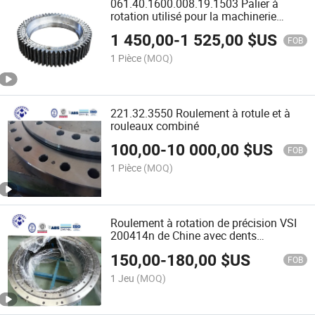
061.40.1600.008.19.1503 Palier à
rotation utilisé pour la machinerie
portuaire
1 450,00
-
1 525,00
$US
FOB
1 Pièce
(MOQ)
221.32.3550 Roulement à rotule et à
rouleaux combiné
100,00
-
10 000,00
$US
FOB
1 Pièce
(MOQ)
Roulement à rotation de précision VSI
200414n de Chine avec dents
intérieures pour équipement
150,00
-
180,00
$US
FOB
1 Jeu
(MOQ)