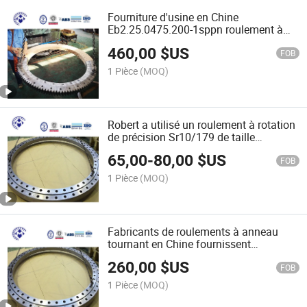
Fourniture d'usine en Chine
Eb2.25.0475.200-1sppn roulement à
rotation
460,00
$US
FOB
1 Pièce
(MOQ)
Robert a utilisé un roulement à rotation
de précision Sr10/179 de taille
234*124.5*35mm
65,00
-
80,00
$US
FOB
1 Pièce
(MOQ)
Fabricants de roulements à anneau
tournant en Chine fournissent
Sr20/260 avec taille 326*191*46mm
260,00
$US
FOB
1 Pièce
(MOQ)