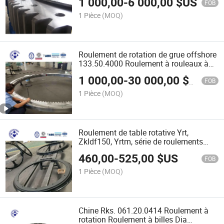
1 000,00
-
6 000,00
$US
FOB
1 Pièce
(MOQ)
Roulement de rotation de grue offshore
133.50.4000 Roulement à rouleaux à
trois rangées avec dents de pignon
1 000,00
-
30 000,00
$US
internes
FOB
1 Pièce
(MOQ)
Roulement de table rotative Yrt,
Zkldf150, Yrtm, série de roulements
Yrts
460,00
-
525,00
$US
FOB
1 Pièce
(MOQ)
Chine Rks. 061.20.0414 Roulement à
rotation Roulement à billes Dia