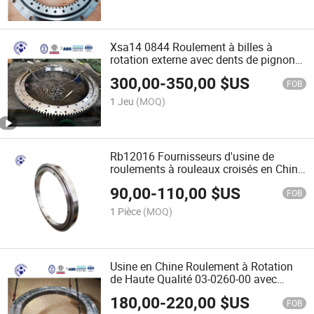
Xsa14 0844 Roulement à billes à
rotation externe avec dents de pignon
de taille : 950.1*774*56mm
300,00
-
350,00
$US
FOB
1 Jeu
(MOQ)
Rb12016 Fournisseurs d'usine de
roulements à rouleaux croisés en Chine
120*150*16mm
90,00
-
110,00
$US
FOB
1 Pièce
(MOQ)
Usine en Chine Roulement à Rotation
de Haute Qualité 03-0260-00 avec
Dents de Pignon Internes
180,00
-
220,00
$US
FOB