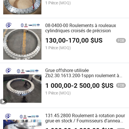
1 Pièce
(MOQ)
08-0400-00 Roulements à rouleaux
cylindriques croisés de précision
130,00
-
170,00
$US
FOB
1 Pièce
(MOQ)
Grue offshore utilisée
Zb2.30.1613.200-1sppn roulement à
rotation avec dents de pignon internes
1 000,00
-
2 500,00
$US
FOB
1 Pièce
(MOQ)
131.45.2800 Roulement à rotation pour
grue en stock / Fournisseurs d'anneaux
à rouleaux en Chine