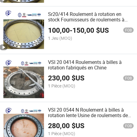
Sr20/414 Roulement à rotation en
stock Fournisseurs de roulements à
rotation
100,00
-
150,00
$US
FOB
1 Jeu
(MOQ)
VSI 20 0414 Roulements à billes à
rotation fabriqués en Chine
230,00
$US
FOB
1 Pièce
(MOQ)
VSI 20 0544 N Roulement à billes à
rotation lente Usine de roulements de
petite table tournante
280,00
$US
FOB
1 Pièce
(MOQ)