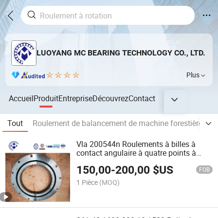
LUOYANG MC BEARING TECHNOLOGY CO., LTD.
Plus
Accueil
Produit
Entreprise
Découvrez
Contact
Tout
Roulement de balancement de machine forestière
P
Vla 200544n Roulements à billes à
contact angulaire à quatre points à
flasque en stock
150,00
-
200,00
$US
FOB
1 Pièce
(MOQ)