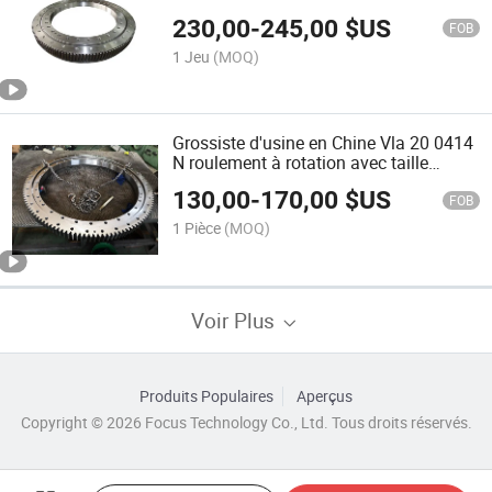
503.3*342*56mm
230,00
-
245,00
$US
FOB
1 Jeu
(MOQ)
Grossiste d'usine en Chine Vla 20 0414
N roulement à rotation avec taille
503.3*304*56mm
130,00
-
170,00
$US
FOB
1 Pièce
(MOQ)
Voir Plus
Produits Populaires
Aperçus
Copyright © 2026 Focus Technology Co., Ltd. Tous droits réservés.