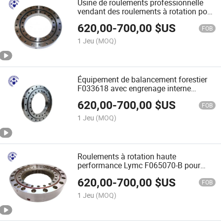
Usine de roulements professionnelle
vendant des roulements à rotation pour
équipements forestiers F075431
620,00
-
700,00
$US
FOB
1 Jeu
(MOQ)
Équipement de balancement forestier
F033618 avec engrenage interne
297*510*82mm par expédition rapide
620,00
-
700,00
$US
FOB
1 Jeu
(MOQ)
Roulements à rotation haute
performance Lymc F065070-B pour
machines industrielles
620,00
-
700,00
$US
FOB
1 Jeu
(MOQ)