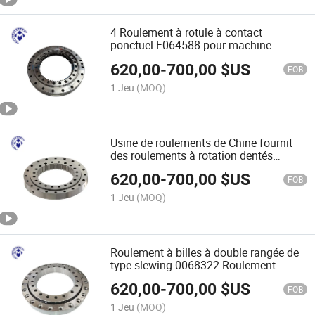
4 Roulement à rotule à contact
ponctuel F064588 pour machine
forestière
620,00
-
700,00
$US
FOB
1 Jeu
(MOQ)
Usine de roulements de Chine fournit
des roulements à rotation dentés
5078484 pour machines forestières
620,00
-
700,00
$US
FOB
1 Jeu
(MOQ)
Roulement à billes à double rangée de
type slewing 0068322 Roulement
forestier en stock
620,00
-
700,00
$US
FOB
1 Jeu
(MOQ)