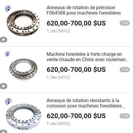
Anneaux de rotation de précision
F064588 pour machines forestières
620,00
-
700,00
$US
FOB
1 Jeu
(MOQ)
Machine forestière à forte charge en
vente chaude en Chine avec roulement
à rotation 5058357
620,00
-
700,00
$US
FOB
1 Jeu
(MOQ)
Anneaux de rotation résistants à la
corrosion pour machines forestières
F033618 avec pignon interne
620,00
-
700,00
$US
FOB
1 Jeu
(MOQ)