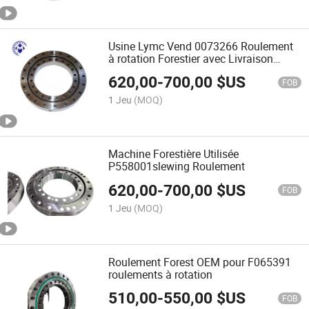
Usine Lymc Vend 0073266 Roulement
à rotation Forestier avec Livraison
Rapide
620,00
-
700,00
$US
FOB
1 Jeu
(MOQ)
Machine Forestière Utilisée
P558001slewing Roulement
620,00
-
700,00
$US
FOB
1 Jeu
(MOQ)
Roulement Forest OEM pour F065391
roulements à rotation
510,00
-
550,00
$US
FOB