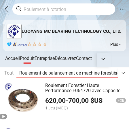
LUOYANG MC BEARING TECHNOLOGY CO., LTD.
Plus
Accueil
Produit
Entreprise
Découvrez
Contact
Tout
Roulement de balancement de machine forestière
P
Roulement Forestier Haute
Performance F064720 avec Capacité
de Charge Élevée
620,00
-
700,00
$US
FOB
1 Jeu
(MOQ)