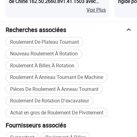
de Chine 162.50.2660.891.41.1503 avec
rigide p
50mn/42CrMo matériau en stock
vie
Voir Plus
Recherches associées
Roulement De Plateau Tournant
Nouveau Roulement À Rotation
Roulement À Billes À Rotation
Roulement À Anneau Tournant De Machine
Pièces De Roulement À Anneau Tournant
Roulement De Rotation D'excavateur
Achat en gros de Roulement De Pivotement
Fournisseurs associés