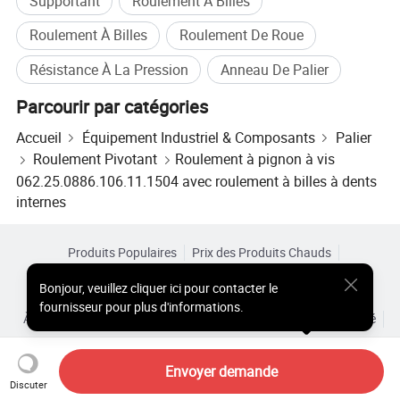
Supportant
Roulement À Billes
Roulement À Billes
Roulement De Roue
Résistance À La Pression
Anneau De Palier
Parcourir par catégories
Accueil
Équipement Industriel & Composants
Palier
Roulement Pivotant
Roulement à pignon à vis
062.25.0886.106.11.1504 avec roulement à billes à dents
internes
Produits Populaires
Prix des Produits Chauds
Produits Chauds en Gros
Acheteur Vedette de
Site PC
Bonjour
,
veuillez cliquer ici pour contacter le
Aperçus
fournisseur pour plus d'informations.
À Propos de
Accord d’Utilisateur
Politique de Confidentialité
Contact
Copyright © 2026 Focus Technology Co., Ltd. All Rights Reserved
Envoyer demande
Discuter