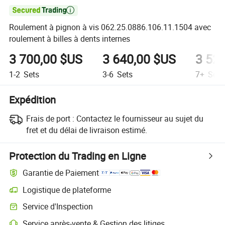

Roulement à pignon à vis 062.25.0886.106.11.1504 avec
roulement à billes à dents internes
3 700,00 $US
3 640,00 $US
3 52
1-2
Sets
3-6
Sets
7+
Sets
Expédition
Frais de port :
Contactez le fournisseur au sujet du
fret et du délai de livraison estimé.
Protection du Trading en Ligne
Garantie de Paiement
Logistique de plateforme
Suivi d'expédition plus clair avec des logistiques prises en charge par 
Service d'Inspection
Inspection préalable à l'expédition optionnelle pour des contrôles de qu
Service après-vente & Gestion des litiges