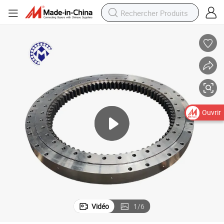
es à dents internes
Roulement à pignon à vis 062.25.0886.106.11.1504 avec roulement à bill
Ouvrir
Vidéo
1
/
6