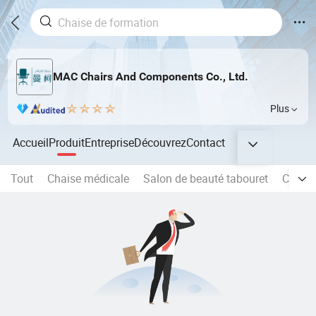
MAC Chairs And Components Co., Ltd.
Plus
Accueil
Produit
Entreprise
Découvrez
Contact
Tout
Chaise médicale
Salon de beauté tabouret
Chaise