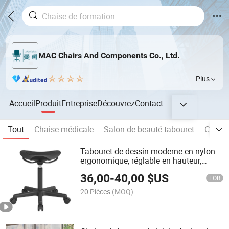
MAC Chairs And Components Co., Ltd.
Plus
Accueil
Produit
Entreprise
Découvrez
Contact
Tout
Chaise médicale
Salon de beauté tabouret
Chaise
Tabouret de dessin moderne en nylon
ergonomique, réglable en hauteur,
tabouret instable pour maison, bureau,
36,00
-
40,00
$US
école, salon
FOB
20 Pièces
(MOQ)