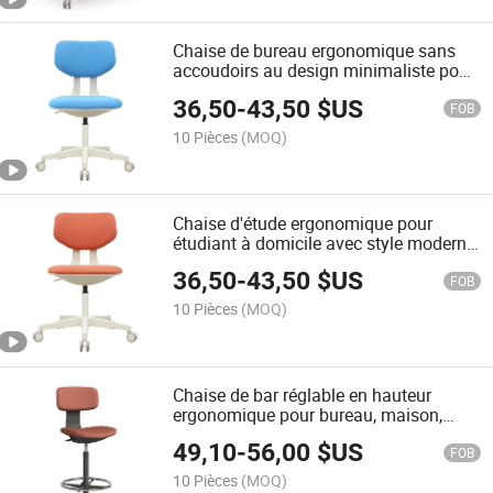
Chaise de bureau ergonomique sans
accoudoirs au design minimaliste pour
l'étude à domicile et l'éducation, chaise
36,50
-
43,50
$US
de tâche en tissu pivotante
FOB
10 Pièces
(MOQ)
Chaise d'étude ergonomique pour
étudiant à domicile avec style moderne
sans accoudoirs, chaise de bureau
36,50
-
43,50
$US
pivotante sur roulettes
FOB
10 Pièces
(MOQ)
Chaise de bar réglable en hauteur
ergonomique pour bureau, maison,
hôtel, rembourrée, avec vérin à gaz,
49,10
-
56,00
$US
tabouret de bar moderne pivotant,
FOB
chaise de travail en co-working
10 Pièces
(MOQ)