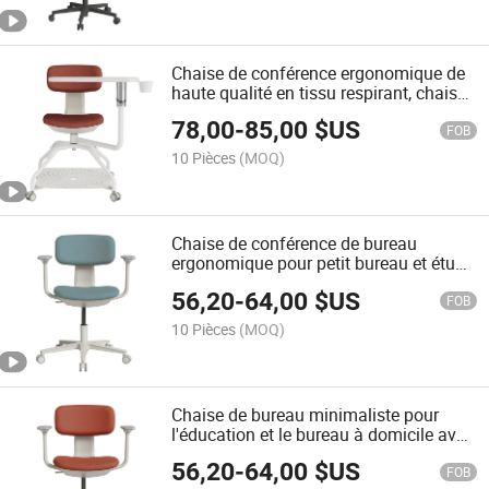
Chaise de conférence ergonomique de
haute qualité en tissu respirant, chaise
de bureau pivotante pour salle de
78,00
-
85,00
$US
réunion et formation avec tablette
FOB
d'écriture
10 Pièces
(MOQ)
Chaise de conférence de bureau
ergonomique pour petit bureau et étude
à domicile avec design pivotant, chaise
56,20
-
64,00
$US
de bureau en tissu
FOB
10 Pièces
(MOQ)
Chaise de bureau minimaliste pour
l'éducation et le bureau à domicile avec
base pivotante et roulettes, chaise de
56,20
-
64,00
$US
travail moderne et ergonomique
FOB