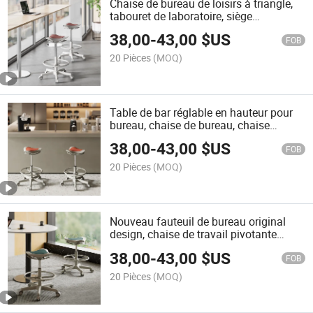
Chaise de bureau de loisirs à triangle,
tabouret de laboratoire, siège
ergonomique, fauteuil de santé, chaise
38,00
-
43,00
$US
de salon de beauté, tabouret réglable
FOB
en selle
20 Pièces
(MOQ)
Table de bar réglable en hauteur pour
bureau, chaise de bureau, chaise
debout oscillante, tabouret de bureau,
38,00
-
43,00
$US
bureau debout antidérapant
FOB
20 Pièces
(MOQ)
Nouveau fauteuil de bureau original
design, chaise de travail pivotante
haute réglable, tabourets de bureau
38,00
-
43,00
$US
colorés, chaise de bureau ergonomique
FOB
20 Pièces
(MOQ)