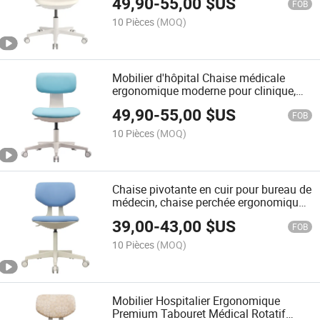
49,90
-
55,00
$US
médical
FOB
10 Pièces
(MOQ)
Mobilier d'hôpital Chaise médicale
ergonomique moderne pour clinique,
médecin, soins infirmiers, patient,
49,90
-
55,00
$US
usage professionnel, chaise de haute
FOB
qualité et durable
10 Pièces
(MOQ)
Chaise pivotante en cuir pour bureau de
médecin, chaise perchée ergonomique
pour examens de patients et postes de
39,00
-
43,00
$US
travail en laboratoire
FOB
10 Pièces
(MOQ)
Mobilier Hospitalier Ergonomique
Premium Tabouret Médical Rotatif