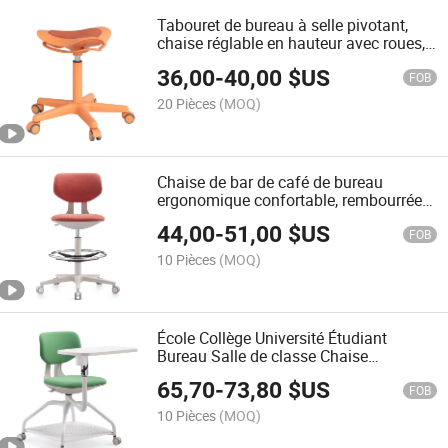
Tabouret de bureau à selle pivotant,
chaise réglable en hauteur avec roues,
tabouret de selle roulant ergonomique
36,00
-
40,00
$US
avec siège hydraulique
FOB
20 Pièces
(MOQ)
Chaise de bar de café de bureau
ergonomique confortable, rembourrée
en tissu, tabouret de bar haut, chaise de
44,00
-
51,00
$US
réunion de bureau
FOB
10 Pièces
(MOQ)
École Collège Université Étudiant
Bureau Salle de classe Chaise
Ergonomique Bureau de réunion Salle
65,70
-
73,80
$US
de conférence Chaise de formation
FOB
avec table d'écriture
10 Pièces
(MOQ)