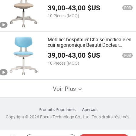
Réglable en Hauteur Chaise en Cuir
39,00
-
43,00
$US
pour Professionnels de la Santé
FOB
10 Pièces
(MOQ)
Mobilier hospitalier Chaise médicale en
cuir ergonomique Beauté Docteur
Infirmière Tabouret Dantal pour
39,00
-
43,00
$US
cliniques dentaires
FOB
10 Pièces
(MOQ)
Voir Plus
Produits Populaires
Aperçus
Copyright © 2026 Focus Technology Co., Ltd. Tous droits réservés.