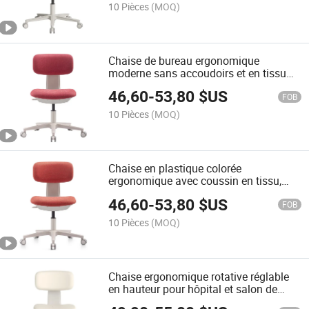
10 Pièces
(MOQ)
Chaise de bureau ergonomique
moderne sans accoudoirs et en tissu
respirant pour un bureau à domicile
46,60
-
53,80
$US
minimaliste et un bureau d'étudiant
FOB
10 Pièces
(MOQ)
Chaise en plastique colorée
ergonomique avec coussin en tissu,
fauteuil de loisirs pivotant pour bureau
46,60
-
53,80
$US
à domicile, étude, conférence et
FOB
formation
10 Pièces
(MOQ)
Chaise ergonomique rotative réglable
en hauteur pour hôpital et salon de
beauté, chaise de soin facial, tabouret