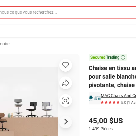
moire
eur confortable pour salle blanche, étudiant, laboratoire, chaise de bure

Chaise en tissu a
pour salle blanch
pivotante, chaise
MAC Chairs And C
5.0
(1 Av
Tarifs
45,00 $US
1-499
Pièces
Contacter le Fournisseur