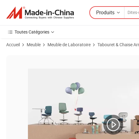
Produits
Toutes Catégories
Accueil
Meuble
Meuble de Laboratoire
Tabouret & Chaise Ar
Images du produit de Chaise en tissu antistatique ESD réglable en haut