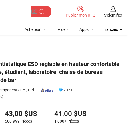
S'identifier
Publier mon RFQ
Acheteur
Aide
Apps
Français
au pivotante, chaise de bar
ntistatique ESD réglable en hauteur confortable
e, étudiant, laboratoire, chaise de bureau
 de bar
omponents Co., Ltd.
9 ans
is)
43,00 $US
41,00 $US
500-999
Pièces
1 000+
Pièces