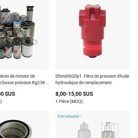
pièces de moteur de
Dfon60ti20y1. Filtre de pression d'huile
/basse pression Rg238-
hydraulique de remplacement
31 filtre à
00 $US
8,00-15,00 $US
urant/huile/HEPA
)
1 Pièce (MOQ)