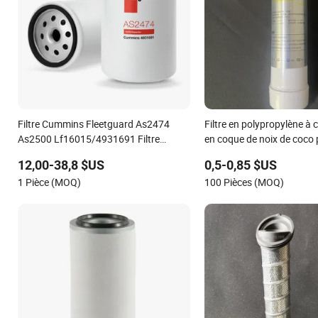
Filtre Cummins Fleetguard As2474
Filtre en polypropylène à 
As2500 Lf16015/4931691 Filtre
en coque de noix de coco 
séparateur d'air et d'huile pour moteur
T33
12,00-38,8 $US
0,5-0,85 $US
diesel
1 Pièce (MOQ)
100 Pièces (MOQ)