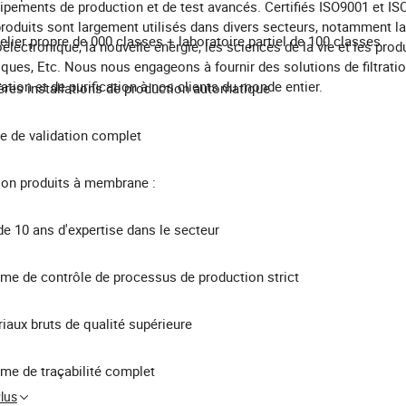
ipements de production et de test avancés. Certifiés ISO9001 et IS
roduits sont largement utilisés dans divers secteurs, notamment la
telier propre de 000 classes + laboratoire partiel de 100 classes
électronique, la nouvelle énergie, les sciences de la vie et les prod
ques, Etc. Nous nous engageons à fournir des solutions de filtratio
ation et de purification à nos clients du monde entier.
ères installations de production automatique
e de validation complet
ion produits à membrane :
de 10 ans d'expertise dans le secteur
me de contrôle de processus de production strict
iaux bruts de qualité supérieure
me de traçabilité complet
Plus