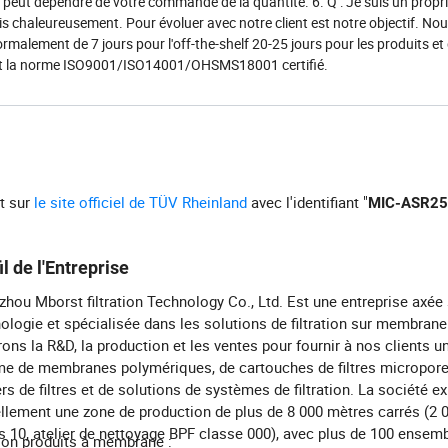
ix peut dépendre de votre commande de la quantité. 6. Q : Je suis un propri
illis chaleureusement. Pour évoluer avec notre client est notre objectif. No
normalement de 7 jours pour l'off-the-shelf 20-25 jours pour les produits et
ine est la norme ISO9001/ISO14001/OHSMS18001 certifié.
rt sur
le site officiel de TÜV Rheinland
avec l'identifiant "
MIC-ASR2
il de l'Entreprise
hou Mborst filtration Technology Co., Ltd. Est une entreprise axée 
ologie et spécialisée dans les solutions de filtration sur membran
rons la R&D, la production et les ventes pour fournir à nos clients u
 de membranes polymériques, de cartouches de filtres micropore
ers de filtres et de solutions de systèmes de filtration. La société ex
llement une zone de production de plus de 8 000 mètres carrés (2 
s 10, atelier de nettoyage BPF classe 000), avec plus de 100 ensem
ion produits à membrane :