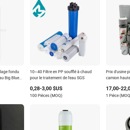
flage fondu
10~40 Filtre en PP soufflé à chaud
Prix d'usine 
eau Big Blue
pour le traitement de l'eau SGS
camion haute
d'eau
62192 700022
0,28-3,00 $US
17,00-22,
air/eau/carb
100 Pièces (MOQ)
1 Pièce (MOQ
hydraulique