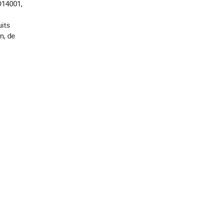
O14001,
uits
n, de