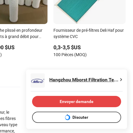
che plissé en profondeur
Fournisseur de pré-filtres Deli Haf pour
ts à grand débit pour
système CVC
s eaux industrielles 40
00 $US
0,3-3,5 $US
ouce pour système RO
)
100 Pièces (MOQ)
t Fournisseur
Hangzhou Mborst Filtration Technology Co., Ltd.
Envoyer demande
ur, le
Discuter
es fibres
ouveau type
formance,