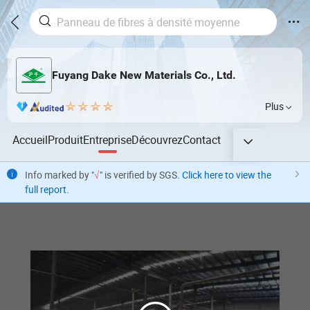
Fuyang Dake New Materials Co., Ltd.
Plus
Accueil
Produit
Entreprise
Découvrez
Contact
Info marked by "
√
" is verified by SGS.
Click here to view the
full report
.