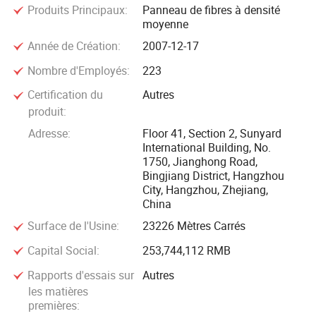
Produits Principaux:
Panneau de fibres à densité
moyenne
Hangzhou Qibing New Material CO; Ltd est une société
Année de Création:
2007-12-17
d'exportation du groupe DAKE. Jusqu'en 2023, nous
exportons déjà plus de 30 pays dans le monde, le Mexique,
Nombre d'Employés:
223
l'Asie du Sud-est, l'Asie de l'est, l'Asie du Sud, Les États-Unis,
Certification du
Autres
le Canada, l'Europe, le Moyen-Orient et l'Afrique de l'est sont
produit:
tous nos principaux marchés.
Adresse:
Floor 41, Section 2, Sunyard
International Building, No.
1750, Jianghong Road,
Bingjiang District, Hangzhou
City, Hangzhou, Zhejiang,
China
Surface de l'Usine:
23226 Mètres Carrés
Capital Social:
253,744,112 RMB
Rapports d'essais sur
Autres
les matières
premières: