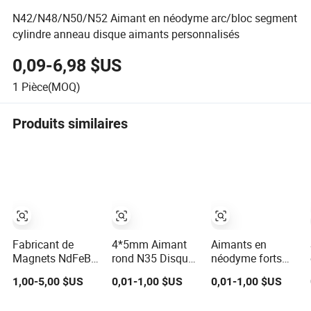
N42/N48/N50/N52 Aimant en néodyme arc/bloc segment
cylindre anneau disque aimants personnalisés
0,09-6,98 $US
1
Pièce(MOQ)
Produits similaires
Fabricant de
4*5mm Aimant
Aimants en
Magnets NdFeB
rond N35 Disque
néodyme forts
N45 Magnet
permanent fort en
avec trou fraisé
1,00-5,00 $US
0,01-1,00 $US
0,01-1,00 $US
Neodymium
NdFeB pour
N35 NdFeB
Ferrite / Magnet
réfrigérateur,
puissant aimant