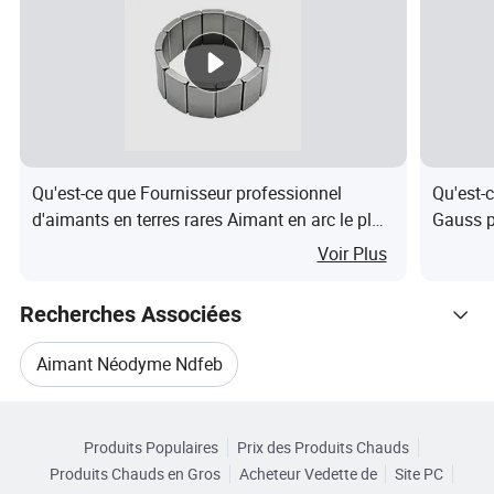
7-10 jours pour la politique
Date de
d'échantillons, 20-25 jours pour la
livraison
produciton de masse
Grade
La température de
magnét
fonctionnement
Qu'est-ce que Fournisseur professionnel
Qu'est-
ique
d'aimants en terres rares Aimant en arc le plus
Gauss p
N35-
puissant N35-N52 Fabricant d'aimants pour
du fer 
Voir Plus
80 ºC (176ºF )
N45
moteurs
N48-
Recherches Associées
60ºC (160ºF )
N52
Aimant Néodyme Ndfeb
35M-
Grade
100ºC (212ºF )
Catégories Connexes
50M
Aimant Permanent En Néodyme
magnétique &
Produits Populaires
Prix des Produits Chauds
Parcourir par Catégories
La température
33h-
120ºC (248ºF )
Produits Chauds en Gros
Acheteur Vedette de
Site PC
Aimant Permanent En Néodyme Ndfeb
de
48h