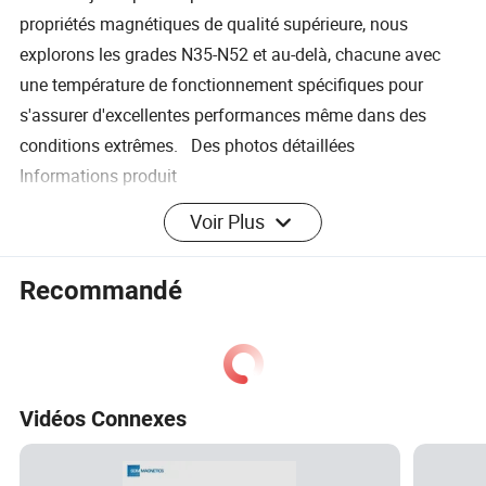
propriétés magnétiques de qualité supérieure, nous
explorons les grades N35-N52 et au-delà, chacune avec
une température de fonctionnement spécifiques pour
s'assurer d'excellentes performances même dans des
conditions extrêmes. Des photos détaillées
Informations produit
Voir Plus
Aimants néodyme puissants
Type
permanent
Recommandé
Matériel
Aimants néodyme fritté
Revêtement
Ni, Zn, époxy, parylène, or passivé, etc
Bloc, Bar, Cube, disque, anneau,
Vidéos Connexes
Forme
cylindre, Ball, de l'Arc, trapèze, etc
La densité
7.5-7.6 g/cm³