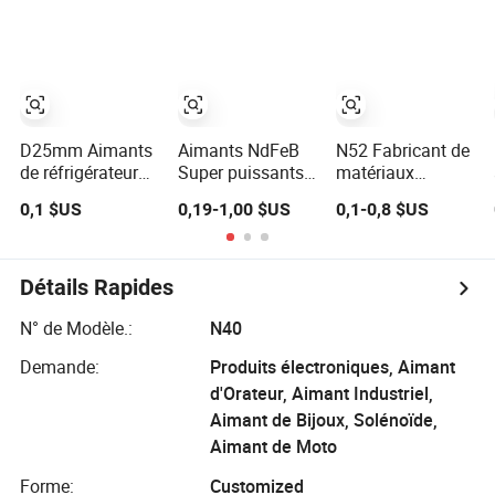
de Frigo AlNiCo
accessoires
permanent
Neodyme Bloc
magnétiques DIY,
magnétique carré
N35 Magnet
aimants en
rectangle pour
Neodymium N52
néodyme
réfrigérateur
D25mm Aimants
Aimants NdFeB
N52 Fabricant de
de réfrigérateur
Super puissants
matériaux
avec crochets
Aimants ronds
magnétiques
0,1 $US
0,19-1,00 $US
0,1-0,8 $US
Aimants pot
Aimants pour
NdFeB Vente en
NdFeB colorés
réfrigérateur
gros d'aimants
Crochet
cubiques en
magnétique
néodyme petits et
Détails Rapides
décoratif
puissants,
aimants en terres
N° de Modèle.:
N40
rares Néodyme
Demande:
Produits électroniques, Aimant
pour réfrigérateur
d'Orateur, Aimant Industriel,
Aimant de Bijoux, Solénoïde,
Aimant de Moto
Forme:
Customized