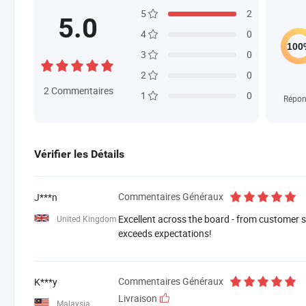
5
2
5.0
4
0
3
0
2
0
2
Commentaires
1
0
Répon
Vérifier les Détails
Commentaires Généraux
J***n
Excellent across the board - from customer se
United Kingdom
exceeds expectations!
Commentaires Généraux
K***y
Livraison
Malaysia