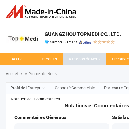
GUANGZHOU TOPMEDI CO., LTD.
Membre Diamant
Accueil
Produits
A Propos de Nous
Découvre
Accueil
A Propos de Nous
Profil de l'Entreprise
Capacité Commerciale
Partenaire Ca
Notations et Commentaires
Notations et Commentaires
Commentaires Généraux
Satisfac