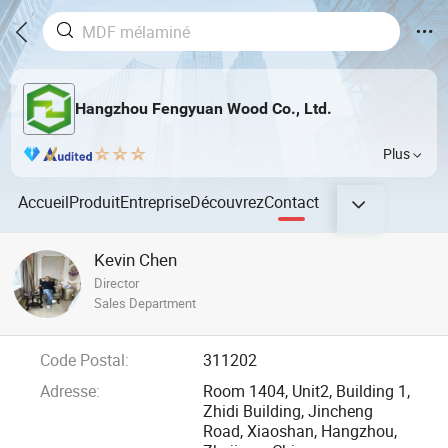
Hangzhou Fengyuan Wood Co., Ltd.
Plus
Accueil
Produit
Entreprise
Découvrez
Contact
Kevin Chen
Director
Sales Department
Code Postal:
311202
Adresse:
Room 1404, Unit2, Building 1,
Zhidi Building, Jincheng
Road, Xiaoshan, Hangzhou,