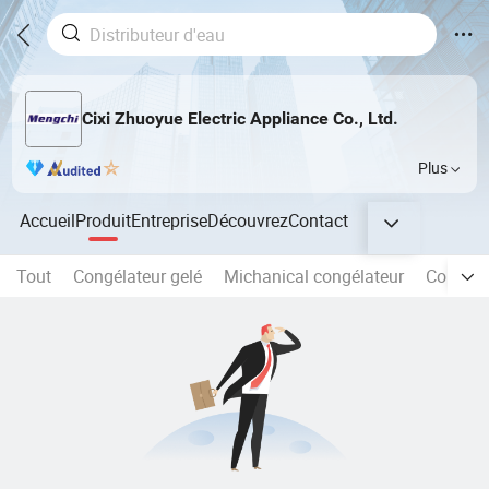
Cixi Zhuoyue Electric Appliance Co., Ltd.
Plus
Accueil
Produit
Entreprise
Découvrez
Contact
Tout
Congélateur gelé
Michanical congélateur
Congéla