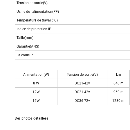
Tension de sortie(V)
Usine de l'alimentation(PF)
Température de travail(ºC)
Indice de protection IP
Taille(mm)
Garantie(ANS)
La couleur
Alimentation(W)
Tension de sortie(V)
Lm
8 W
DC21-42v
640lm
12W
DC21-42v
960lm
16W
DC36-72v
1280lm
Des photos détaillées