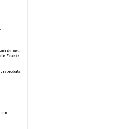
e
artir de mesa
lle -Zélande .
 des produits.
n des