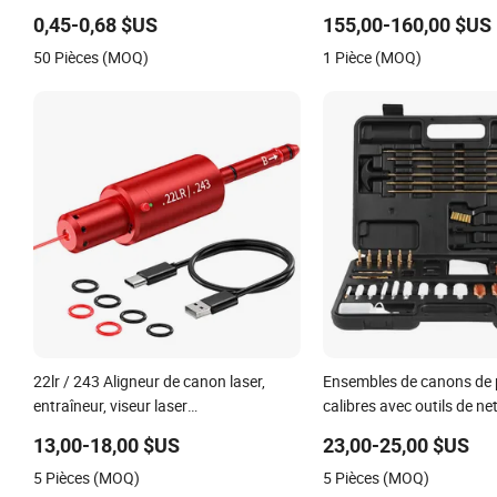
copies répliques de pirates magiques
24V 25A Esch24V25A
0,45-0,68 $US
155,00-160,00 $US
étrangers
50 Pièces (MOQ)
1 Pièce (MOQ)
22lr / 243 Aligneur de canon laser,
Ensembles de canons de 
entraîneur, viseur laser
calibres avec outils de n
multifonctionnel
portables et durables
13,00-18,00 $US
23,00-25,00 $US
5 Pièces (MOQ)
5 Pièces (MOQ)