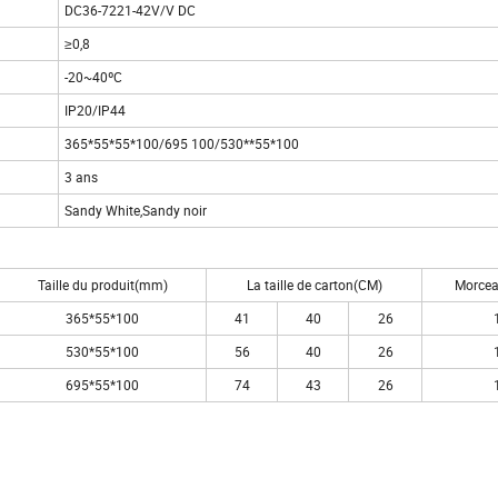
DC36-7221-42V/V DC
≥0,8
-20~40ºC
IP20/IP44
365*55*55*100/695 100/530**55*100
3 ans
Sandy White,Sandy noir
Taille du produit(mm)
La taille de carton(CM)
Morcea
365*55*100
41
40
26
530*55*100
56
40
26
695*55*100
74
43
26