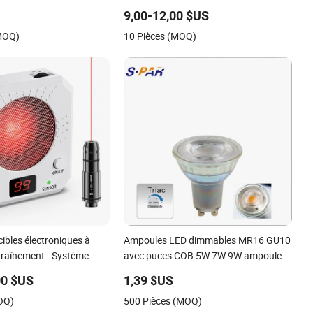
9,00-12,00 $US
(MOQ)
10 Pièces (MOQ)
ibles électroniques à
Ampoules LED dimmables MR16 GU10
traînement - Système
avec puces COB 5W 7W 9W ampoule
t à sec
00 $US
1,39 $US
OQ)
500 Pièces (MOQ)