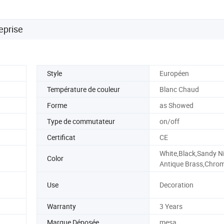
eprise
Style
Européen
Température de couleur
Blanc Chaud
Forme
as Showed
Type de commutateur
on/off
Certificat
CE
White,Black,Sandy Nic
Color
Antique Brass,Chro
Use
Decoration
Warranty
3 Years
Marque Déposée
mesa