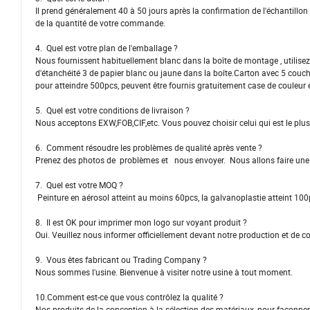
Il prend généralement 40 à 50 jours après la confirmation de l'échantillon e
de la quantité de votre commande.
4. Quel est votre plan de l'emballage ?
Nous fournissent habituellement blanc dans la boîte de montage , utilisez 
d'étanchéité 3 de papier blanc ou jaune dans la boîte.Carton avec 5 couc
pour atteindre 500pcs, peuvent être fournis gratuitement case de couleur e
5. Quel est votre conditions de livraison ?
Nous acceptons EXW,FOB,CIF,etc. Vous pouvez choisir celui qui est le plus
6. Comment résoudre les problèmes de qualité après vente ?
Prenez des photos de problèmes et nous envoyer. Nous allons faire une 
7. Quel est votre MOQ ?
Peinture en aérosol atteint au moins 60pcs, la galvanoplastie atteint 100
8. Il est OK pour imprimer mon logo sur voyant produit ?
Oui. Veuillez nous informer officiellement devant notre production et de c
9. Vous êtes fabricant ou Trading Company ?
Nous sommes l'usine. Bienvenue à visiter notre usine à tout moment.
10.Comment est-ce que vous contrôlez la qualité ?
Nos produits de la conception à la sélection des matériaux, pour façonne