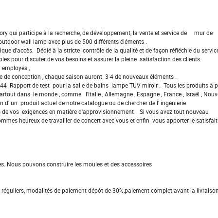
ory qui participe à la recherche, de développement, la vente et service de mur de
 outdoor wall lamp avec plus de 500 différents éléments .
'accès. Dédié à la stricte contrôle de la qualité et de façon réfléchie du servic
les pour discuter de vos besoins et assurer la pleine satisfaction des clients.
50 employés ,
pe de conception , chaque saison auront 3-4 de nouveaux éléments .
44 Rapport de test pour la salle de bains lampe TUV miroir . Tous les produits à p
artout dans le monde , comme l'Italie , Allemagne , Espagne , France , Israël , Nouve
' un produit actuel de notre catalogue ou de chercher de l' ingénierie
opos de vos exigences en matière d'approvisionnement . Si vous avez tout nouveau
mmes heureux de travailler de concert avec vous et enfin vous apporter le satisfait
es. Nous pouvons construire les moules et des accessoires
s réguliers, modalités de paiement dépôt de 30%,paiement complet avant la livraiso