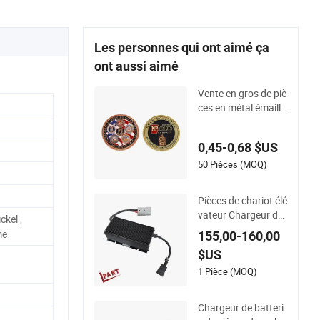
Les personnes qui ont aimé ça
ont aussi aimé
Vente en gros de piè
ces en métal émaillé
es personnalisées b
on marché, copies r
0,45-0,68 $US
épliques de pirates
magiques étrangers
50 Pièces (MOQ)
Pièces de chariot élé
vateur Chargeur de
kel ,
batterie de chariot é
me
155,00-160,00
lévateur Sortie 24V
$US
25A Esch24V25A
1 Pièce (MOQ)
Chargeur de batteri