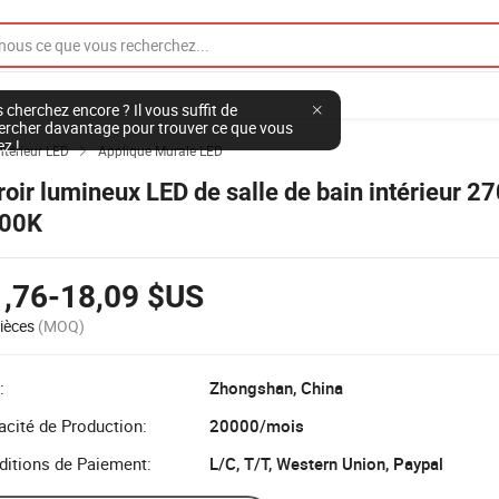
 cherchez encore ? Il vous suffit de
ercher davantage pour trouver ce que vous
ez !
ntérieur LED
Applique Murale LED

roir lumineux LED de salle de bain intérieur 2
00K
1,76-18,09 $US
ièces
(MOQ)
:
Zhongshan, China
cité de Production:
20000/mois
ditions de Paiement:
L/C, T/T, Western Union, Paypal