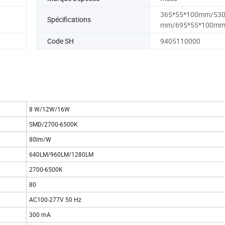
365*55*100mm/530
Spécifications
mm/695*55*100m
Code SH
9405110000
8 W/12W/16W
SMD/2700-6500K
80lm/W
640LM/960LM/1280LM
2700-6500K
80
AC100-277V 50 Hz
300 mA