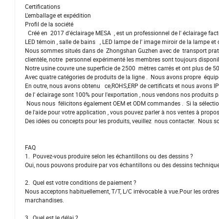
Certifications
L'emballage et expédition
Profil de la société
Créé en 2017 d'éclairage MESA , est un professionnel de l' éclairage fact
LED témoin , salle de bains , LED lampe de l' image miroir de la lampe et
Nous sommes situés dans de Zhongshan Guzhen avec de transport pratique d
clientèle, notre personnel expérimenté les membres sont toujours disponib
Notre usine couvre une superficie de 2500 mètres carrés et ont plus de 
Avec quatre catégories de produits de la ligne . Nous avons propre équi
En outre, nous avons obtenu ce,ROHS,ERP de certificats et nous avons IP
de l' éclairage sont 100% pour l'exportation , nous vendons nos produits p
Nous nous félicitons également OEM et ODM commandes . Si la sélection d
de l'aide pour votre application , vous pouvez parler à nos ventes à pr
Des idées ou concepts pour les produits, veuillez nous contacter. Nous so
FAQ
1. Pouvez-vous produire selon les échantillons ou des dessins ?
Oui, nous pouvons produire par vos échantillons ou des dessins techniqu
2. Quel est votre conditions de paiement ?
Nous acceptons habituellement, T/T, L/C irrévocable à vue.Pour les ordre
marchandises.
3. Quel est le délai ?