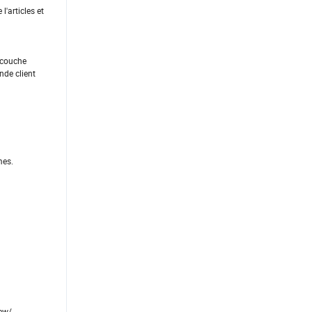
l'articles et
a couche
nde client
mes.
iew/