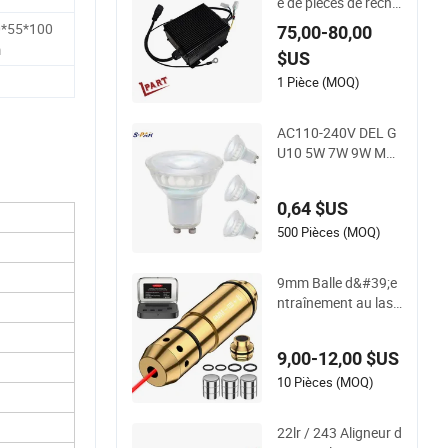
e de pièces de recha
nge pour chariot élé
*55*100
75,00-80,00
vateur 1121-52000
m
$US
4-0A Esch24V5a po
ur transpalette élect
1 Pièce (MOQ)
rique
AC110-240V DEL G
U10 5W 7W 9W MR
16 Verre 38 60 Degr
é
0,64 $US
500 Pièces (MOQ)
9mm Balle d&#39;e
ntraînement au lase
r à sec - Parfaite po
ur la pratique de tir
9,00-12,00 $US
10 Pièces (MOQ)
22lr / 243 Aligneur d