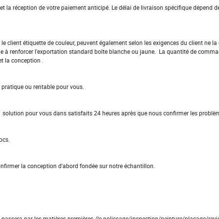
t la réception de votre paiement anticipé. Le délai de livraison spécifique dépend de 
le client étiquette de couleur, peuvent également selon les exigences du client ne l
he à renforcer l'exportation standard boîte blanche ou jaune. La quantité de comma
t la conception .
 pratique ou rentable pour vous.
solution pour vous dans satisfaits 24 heures après que nous confirmer les problè
pcs.
onfirmer la conception d'abord fondée sur notre échantillon.
r passera par les matières premières /le polissage/inspection/peinture/placage/rev