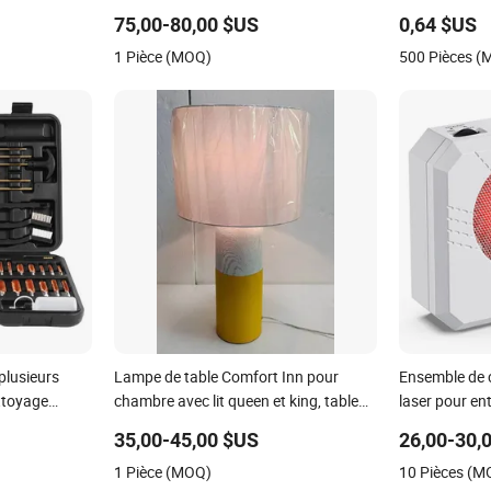
520004-0A Esch24V5a pour
75,00-80,00 $US
0,64 $US
transpalette électrique
1 Pièce (MOQ)
500 Pièces 
plusieurs
Lampe de table Comfort Inn pour
Ensemble de c
ettoyage
chambre avec lit queen et king, table
laser pour en
de chevet avec doubles prises AC,
d'entraînemen
35,00-45,00 $US
26,00-30,
lampe d'hôtel, décoration intérieure,
1 Pièce (MOQ)
10 Pièces (M
éclairage