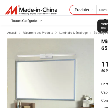
Produits
Toutes Catégories
Vous
rech
voul
Accueil
Répertoire des Produits
Luminaire & Éclairage
Éclairage I



Mi
65
1
50 P
Port
Capa
Con