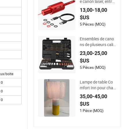
e canon laser, entraî
neur, viseur laser m
13,00-18,00
ultifonctionnel
$US
5 Pièces (MOQ)
Ensembles de cano
ns de plusieurs calib
res avec outils de ne
23,00-25,00
ttoyage portables et
$US
durables
5 Pièces (MOQ)
ux/boîte
Lampe de table Co
10
mfort Inn pour cha
10
mbre avec lit queen
35,00-45,00
et king, table de che
10
$US
vet avec doubles pri
ses AC, lampe d&#3
1 Pièce (MOQ)
9;hôtel, décoration i
ntérieure, éclairage