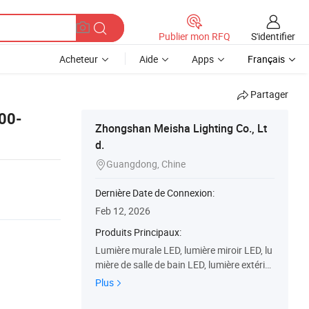
S'identifier
Publier mon RFQ
Acheteur
Aide
Apps
Français
Partager
700-
Zhongshan Meisha Lighting Co., Lt
d.
Guangdong, Chine

Dernière Date de Connexion:
Feb 12, 2026
Produits Principaux:
Lumière murale LED, lumière miroir LED, lu
mière de salle de bain LED, lumière extérie
ure LED, lumière pour tableau LED, lumière
Plus
intérieure LED, lumière de lecture LED, lumi
naire, lumière décorative, lumière LED