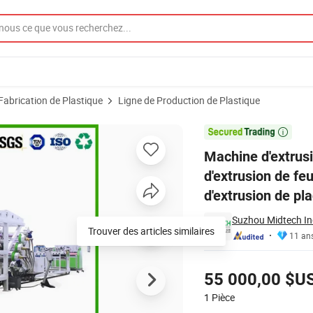
abrication de Plastique
Ligne de Production de Plastique
ne, machine d'extrusion de feuilles en thermoplastique, ligne de product

Machine d'extrusi
d'extrusion de fe
d'extrusion de p
Suzhou Midtech Ind
Trouver des articles similaires
11 an
Tarifs
55 000,00 $U
1
Pièce
Contacter le Fournisseur