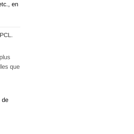
tc., en
 PCL.
 plus
lles que
e de