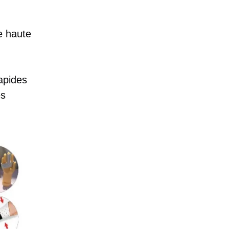
e haute
apides
es