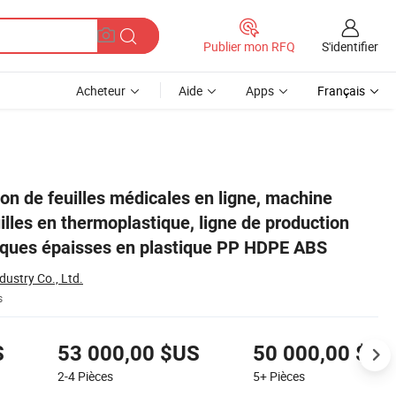
S'identifier
Publier mon RFQ
Acheteur
Aide
Apps
Français
ion d'extrusion de plaques épaisses en plastique PP HDPE ABS
on de feuilles médicales en ligne, machine
uilles en thermoplastique, ligne de production
laques épaisses en plastique PP HDPE ABS
ustry Co., Ltd.
s
S
53 000,00 $US
50 000,00 $US
2-4
Pièces
5+
Pièces