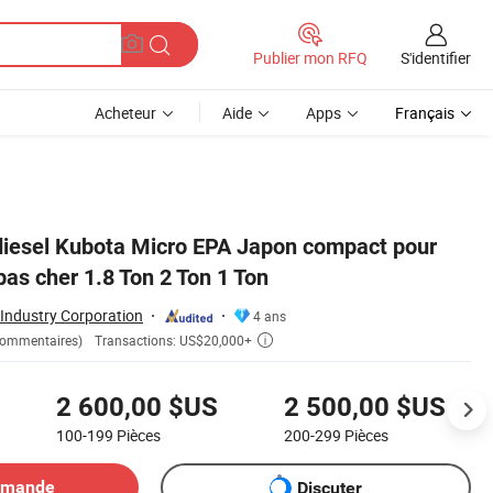
S'identifier
Publier mon RFQ
Acheteur
Aide
Apps
Français
diesel Kubota Micro EPA Japon compact pour
as cher 1.8 Ton 2 Ton 1 Ton
Industry Corporation
4 ans
Transactions: US$20,000+
Commentaires)

2 600,00 $US
2 500,00 $US
100-199
Pièces
200-299
Pièces
emande
Discuter