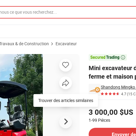
Travaux & de Construction
Excavateur
 compact pour ferme et maison pas cher 1.8 Ton 2 Ton 1 Ton

Mini excavateur 
ferme et maison p
Shandong Mingko 
4.7
(15 
Tarifs
3 000,00 $US
1-99
Pièces
Contacter le Fournisseur
Envoyer d