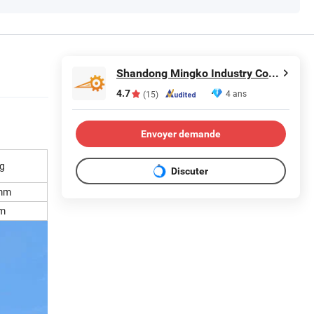
Shandong Mingko Industry Corporation
4.7
4 ans
(15)
Envoyer demande
g
Discuter
mm
m