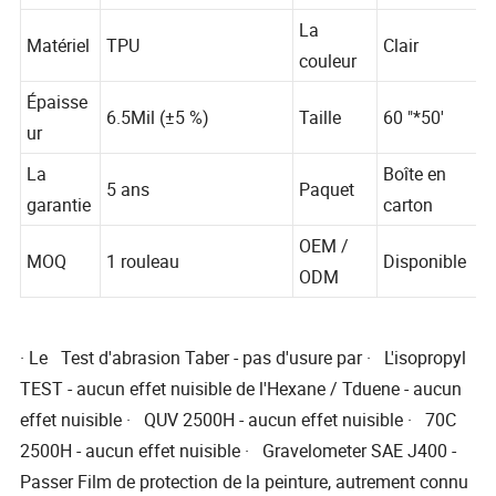
peinture
La
Matériel
TPU
Clair
couleur
Épaisse
6.5Mil (±5 %)
Taille
60 "*50'
ur
La
Boîte en
5 ans
Paquet
garantie
carton
OEM /
MOQ
1 rouleau
Disponible
ODM
· Le Test d'abrasion Taber - pas d'usure par · L'isopropyl
TEST - aucun effet nuisible de l'Hexane / Tduene - aucun
effet nuisible · QUV 2500H - aucun effet nuisible · 70C
2500H - aucun effet nuisible · Gravelometer SAE J400 -
Passer Film de protection de la peinture, autrement connu