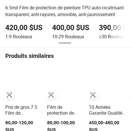
6.5mil Film de protection de peinture TPU auto-cicatrisant
transparent, anti-rayures, amovible, anti-jaunissement
420,00 $US
400,00 $US
390,00 $
1-9
Rouleaux
10-29
Rouleaux
≥30
Rouleaux
Produits similaires
Prix de gros 7.5
Film de
10 Années
Film de
protection de
Garantie Qualité
protection en
peinture vinyle
TPU Ppf Film de
80,00-120,00
80,00-100,00
450,00-480,00
vinyle mat pour
chameleon rouge
Protection de
$US
$US
$US
enveloppe de
mat restaurable
Peinture Brillant