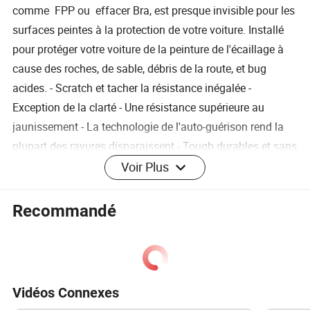
comme FPP ou effacer Bra, est presque invisible pour les
surfaces peintes à la protection de votre voiture. Installé
pour protéger votre voiture de la peinture de l'écaillage à
cause des roches, de sable, débris de la route, et bug
acides. - Scratch et tacher la résistance inégalée -
Exception de la clarté - Une résistance supérieure au
jaunissement - La technologie de l'auto-guérison rend la
plupart des rayures disparaissent - Tough durables et sans
entretien, Fonctionnalités Anti-salissures La collusion de
Voir Plus
la résistance Haute brillance longue durée Auto-
guérison(chaleur) Non-jaunissement Résistance de
Recommandé
turbulences Anti-graffiti Résistance alcalins Anti-oxydation
La résistance des pluies acides UV Proof Anti-rayures
FAQ Q : Quelle est votre plan de l'emballage ? A : rouler le
film avec vérin de papier,puis l'emballage avec thin film
Vidéos Connexes
transparent,enfin le mettre dans le carton sans logo. Q :