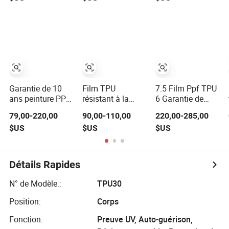
voiture
pour voiture Pet
Transparent Mat
Super en
Tph Ppf Rouleau
Roumanie
Film Protecteur
de Voiture Film
de Remballage de
Voiture
Garantie de 10
Film TPU
7.5 Film Ppf TPU
ans peinture PPF
résistant à la
6 Garantie de
TPU auto-
corrosion protège
plusieurs années,
79,00-220,00
90,00-110,00
220,00-285,00
cicatrisante de
la peinture de
film protecteur de
$US
$US
$US
qualité
voiture contre le
peinture pour
américaine Film
sel et la pluie
voiture, auto-
de protection film
acide
réparant et non
mat transparent
jauni
Détails Rapides
film de protection
pour le corps de
N° de Modèle.:
TPU30
voiture rouleau de
film de protection
Position:
Corps
Fonction:
Preuve UV, Auto-guérison,