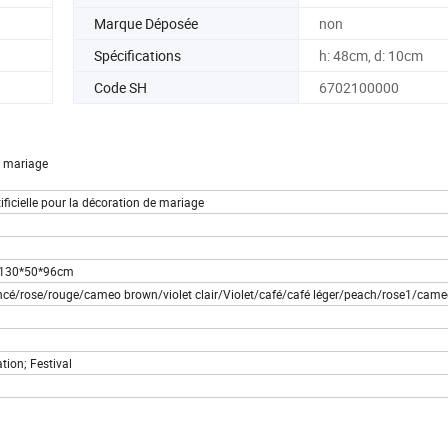
Marque Déposée
non
Spécifications
h: 48cm, d: 10cm
Code SH
6702100000
e mariage
ficielle pour la décoration de mariage
n: 130*50*96cm
oncé/rose/rouge/cameo brown/violet clair/Violet/café/café léger/peach/rose1/cam
tion; Festival