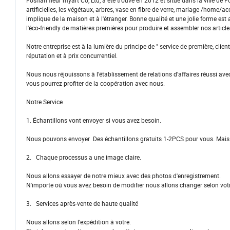
Foshan fleur myart Co, Ltd, a été trouvé en 2012 et situé dans la ville 
artificielles, les végétaux, arbres, vase en fibre de verre, mariage /home/ac
implique de la maison et à l'étranger. Bonne qualité et une jolie forme est 
l'éco-friendly de matières premières pour produire et assembler nos article
Notre entreprise est à la lumière du principe de " service de première, clien
réputation et à prix concurrentiel.
Nous nous réjouissons à l'établissement de relations d'affaires réussi a
vous pourrez profiter de la coopération avec nous.
Notre Service
1. Échantillons vont envoyer si vous avez besoin.
Nous pouvons envoyer Des échantillons gratuits 1-2PCS pour vous. Mais 
2. Chaque processus a une image claire.
Nous allons essayer de notre mieux avec des photos d'enregistrement.
N'importe où vous avez besoin de modifier nous allons changer selon vot
3. Services après-vente de haute qualité
Nous allons selon l'expédition à votre.