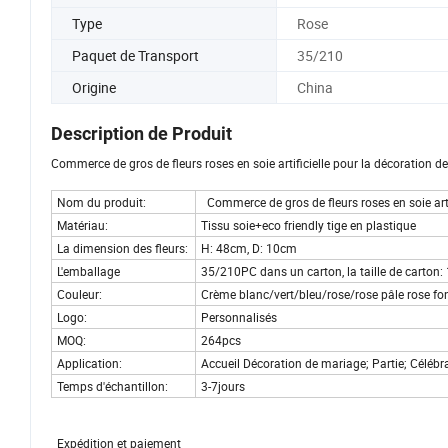
Type
Rose
Paquet de Transport
35/210
Origine
China
Description de Produit
Commerce de gros de fleurs roses en soie artificielle pour la décoration d
Nom du produit:
Commerce de gros de fleurs roses en soie arti
Matériau:
Tissu soie+eco friendly tige en plastique
La dimension des fleurs:
H: 48cm, D: 10cm
L'emballage
35/210PC dans un carton, la taille de carto
Couleur:
Crème blanc/vert/bleu/rose/rose pâle rose f
Logo:
Personnalisés
MOQ:
264pcs
Application:
Accueil Décoration de mariage; Partie; Célébra
Temps d'échantillon:
3-7jours
Expédition et paiement