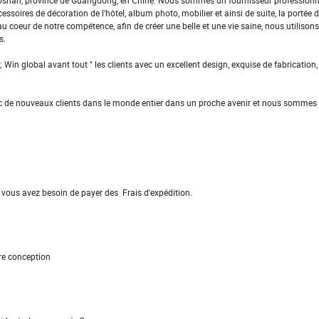
de Foshan, province de Guangdong, en Chine. Nous sommes un fournisseur professionne
cessoires de décoration de l'hôtel, album photo, mobilier et ainsi de suite, la portée d
au coeur de notre compétence, afin de créer une belle et une vie saine, nous utilisons
s.
t; Win global avant tout " les clients avec un excellent design, exquise de fabrication
vec de nouveaux clients dans le monde entier dans un proche avenir et nous sommes
vous avez besoin de payer des Frais d'expédition.
re conception