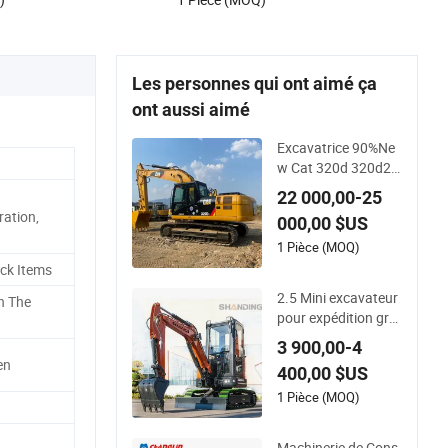
paysager et le travail agricole avec un
système hydraulique certifié EPA CE
Les personnes qui ont aimé ça
ont aussi aimé
Excavatrice 90%Ne
w Cat 320d 320d2 3
20dl 320 330 330d
22 000,00-25
336D 336 Excavatri
ation,
000,00 $US
ce sur chenilles d&#
39;occasion Caterpi
1 Pièce (MOQ)
llar 320d Excavatric
ock Items
e d&#39;occasion
2.5 Mini excavateur
n The
pour expédition grat
uite CE Euro 5 Exca
3 900,00-4
vateur à chenilles ce
en
400,00 $US
rtifié EPA 1 Tonnes
2 Pelle-baggers
1 Pièce (MOQ)
Machinerie de Cons