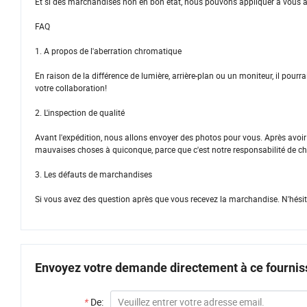
Et si des marchandises non en bon état, nous pouvons appliquer à vous 
FAQ
1. A propos de l'aberration chromatique
En raison de la différence de lumière, arrière-plan ou un moniteur, il pour
votre collaboration!
2. L'inspection de qualité
Avant l'expédition, nous allons envoyer des photos pour vous. Après avoi
mauvaises choses à quiconque, parce que c'est notre responsabilité de ch
3. Les défauts de marchandises
Si vous avez des question après que vous recevez la marchandise. N'hésit
Envoyez votre demande directement à ce fournis
*
De: