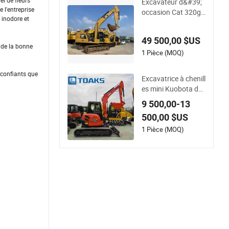
l de fleurs
Excavateur d&#39;
e l'entreprise
occasion Cat 320gc
 inodore et
Excavateur utilisé C
aterpillar 320 Excav
49 500,00 $US
ateur
, de la bonne
1 Pièce (MOQ)
 confiants que
Excavatrice à chenill
es mini Kuobota d&
#39;occasion du Ja
9 500,00-13
pon Kx155 Kx165 K
500,00 $US
x135 Kx183 Kx163
pour la constructio
1 Pièce (MOQ)
n, l&#39;aménagem
ent paysager et le tr
avail agricole avec u
n système hydrauliq
ue certifié EPA CE