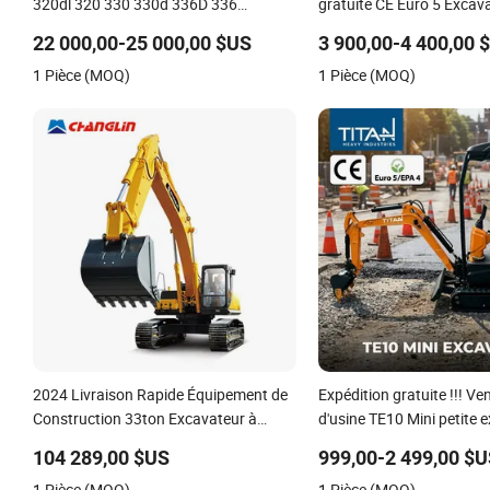
320dl 320 330 330d 336D 336
gratuite CE Euro 5 Excav
Excavatrice sur chenilles d'occasion
chenilles certifié EPA 1 To
22 000,00-25 000,00 $US
3 900,00-4 400,00 
Caterpillar 320d Excavatrice
baggers
1 Pièce (MOQ)
1 Pièce (MOQ)
d'occasion
2024 Livraison Rapide Équipement de
Expédition gratuite !!! Ve
Construction 33ton Excavateur à
d'usine TE10 Mini petite 
Chenilles
compacte micro crawler
104 289,00 $US
999,00-2 499,00 $
1 Pièce (MOQ)
1 Pièce (MOQ)