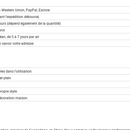
ram Western Union, PayPal, Escrow
nt l'expédition déboursé,
ours (dépend également de la quantité)
aroi
éan, de 5 à 7 jours par air
non, laissez-moi savoir votre adresse.
durables dans l'utilisation.
et plein
 propre style.
e et de Décoration Décoration maison.