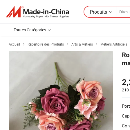
Produits
Toutes Catégories
Accueil
Répertoire des Produits
Arts & Métiers
Métiers Artificiels



Ro
ma
2,
210 
Port
Capa
Con