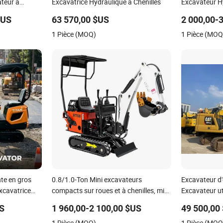
ateur à
Excavatrice Hydraulique à Chenilles
Excavateur Hy
nnes 2 Pelle-
Maison Chenil
$US
63 570,00 $US
2 000,00-
Excavateurs
1 Pièce (MOQ)
1 Pièce (MOQ
nte en gros
0.8/1.0-Ton Mini excavateurs
Excavateur d
excavatrice
compacts sur roues et à chenilles, mini
Excavateur uti
diesel hydraulique
Excavateur
US
1 960,00-2 100,00 $US
49 500,00
1 Pièce (MOQ)
1 Pièce (MOQ