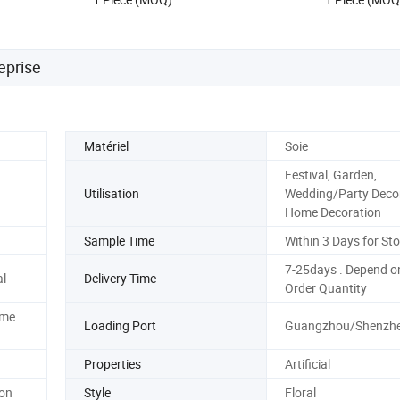
eprise
Matériel
Soie
Festival, Garden,
Utilisation
Wedding/Party Decor
Home Decoration
Sample Time
Within 3 Days for St
7-25days . Depend o
al
Delivery Time
Order Quantity
ome
Loading Port
Guangzhou/Shenzh
Properties
Artificial
on
Style
Floral