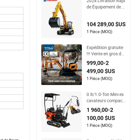
2024 Livraison Rapi
avatrice
de Équipement de C
onstruction 33ton E
xcavateur à Chenille
104 289,00 $US
s
1 Pièce (MOQ)
Expédition gratuite
!!! Vente en gros d&
#39;usine TE10 Mini
999,00-2
petite excavatrice c
499,00 $US
ompacte micro cra
wler
1 Pièce (MOQ)
0.8/1.0-Ton Mini ex
cavateurs compact
s sur roues et à che
1 960,00-2
nilles, mini diesel hy
100,00 $US
draulique
1 Pièce (MOQ)