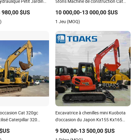
draulique Petit Jardin
5tons Machine de construction Cat
le Mini Bagger/ Digger/
Excavator Cat305.5e Cat305.5e2 Cat
3 980,00 $US
10 000,00-13 000,00 $US
d'occasion 305.5 Cat306 Cat307
)
1 Jeu (MOQ)
Excavatrice
'occasion Cat 320gc
Excavatrice à chenilles mini Kuobota
lisé Caterpillar 320
d'occasion du Japon Kx155 Kx165
Kx135 Kx183 Kx163 pour la
 $US
9 500,00-13 500,00 $US
construction, l'aménagement
)
1 Pièce (MOQ)