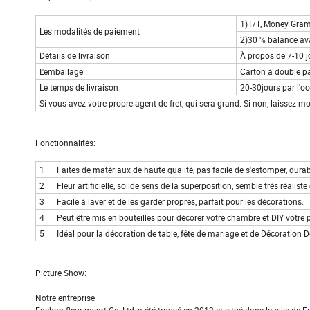
1)T/T, Money G
Les modalités de paiement
2)30 % balance ava
Détails de livraison
À propos de 7-10 j
L'emballage
Carton à double p
Le temps de livraison
20-30jours par l'oc
Si vous avez votre propre agent de fret, qui sera grand. Si 
Fonctionnalités:
1
Faites de matériaux de haute qualité, pas facile de s'estomper, 
2
Fleur artificielle, solide sens de la superposition, semble très réaliste 
3
Facile à laver et de les garder propres, parfait pour les décorations.
4
Peut être mis en bouteilles pour décorer votre chambre et DIY votre
5
Idéal pour la décoration de table, fête de mariag
Picture Show:
Notre entreprise