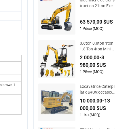
truction 21ton Exca
vatrice Hydraulique
à Chenilles
63 570,00 $US
1 Pièce (MOQ)
0.6ton 0.8ton 1ton
1.8 Ton 4ton Mini Ex
cavateur Hydrauliq
2 000,00-3
ue Petit Jardin Mais
980,00 $US
on Chenille Mini Bag
ger/ Digger/ Excava
1 Pièce (MOQ)
teurs
eo brown 1
Excavatrice Caterpil
lar d&#39;occasion
5tons Machine de c
10 000,00-13
onstruction Cat Exc
000,00 $US
avator Cat305.5e C
at305.5e2 Cat d&#
1 Jeu (MOQ)
39;occasion 305.5
Cat306 Cat307 Exc