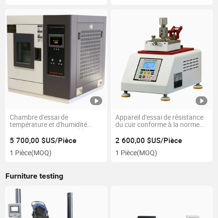
Chambre d'essai de
Appareil d'essai de résistance
température et d'humidité
du cuir conforme à la norme
constante programmable
ISO
personnalisée avec un prix
5 700,00 $US/Pièce
2 600,00 $US/Pièce
compétitif et de haute qualité
1 Pièce
(MOQ)
1 Pièce
(MOQ)
Furniture testing