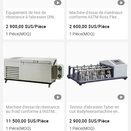
Équipement de test de
Machine d'essai de matériaux
résistance à l'abrasion DIN
conforme ASTM Ross Flex
pour le caoutchouc
Tester
2 900,00 $US/Pièce
2 600,00 $US/Pièce
1 Pièce
(MOQ)
1 Pièce
(MOQ)
Machine d'essai de résistance
Testeur d'abrasion Taber en
au froid conforme à l'ASTM
cuir Ballyfexinamachine en
D746
cuir et en tissu avec machine
d'essai universelle
11 500,00 $US/Pièce
2 900,00 $US/Pièce
1 Pièce
(MOQ)
1 Pièce
(MOQ)