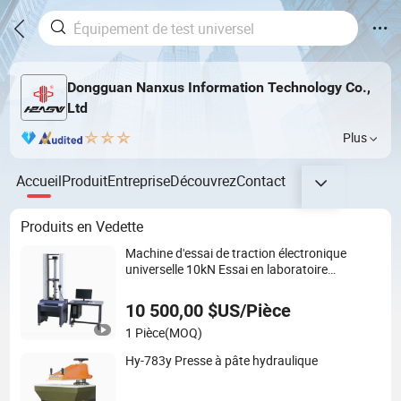
Dongguan Nanxus Information Technology Co.,
Ltd
Plus
Accueil
Produit
Entreprise
Découvrez
Contact
Produits en Vedette
Machine d'essai de traction électronique
universelle 10kN Essai en laboratoire
ASTM/ISO
10 500,00 $US/Pièce
1 Pièce
(MOQ)
Hy-783y Presse à pâte hydraulique